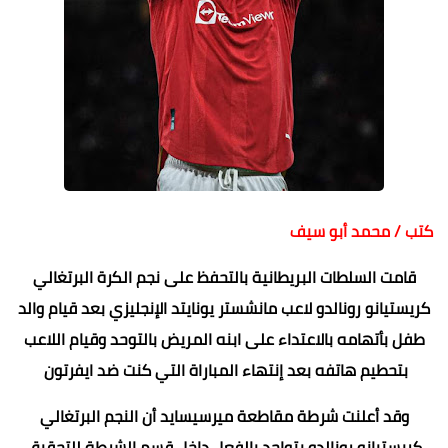
كتب / محمد أبو سيف
قامت السلطات البريطانية بالتحفظ على نجم الكرة البرتغالي
كريستيانو رونالدو لاعب مانشستر يونايتد الإنجليزي بعد قيام والد
طفل بأتهامه بالاعتداء على ابنه المريض بالتوحد وقيام اللاعب
بتحطيم هاتفه بعد إنتهاء المباراة التي كنت ضد ايفرتون
وقد أعلنت شرطة مقاطعة ميرسيسايد أن النجم البرتغالي
كريستيانو رونالدو يتواجد بالفعل داخل قسم الشرطة للتحقيق