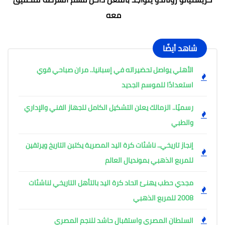
معه
شاهد أيضًا
الأهلي يواصل تحضيراته في إسبانيا.. مران صباحي قوي
استعدادًا للموسم الجديد
رسميًا.. الزمالك يعلن التشكيل الكامل للجهاز الفني والإداري
والطبي
إنجاز تاريخي.. ناشئات كرة اليد المصرية يكتبن التاريخ ويرتقين
للمربع الذهبي بمونديال العالم
مجدي حطب يهنئ اتحاد كرة اليد بالتأهل التاريخي لناشئات
2008 للمربع الذهبي
السلطان المصري واستقبال حاشد للنجم المصري