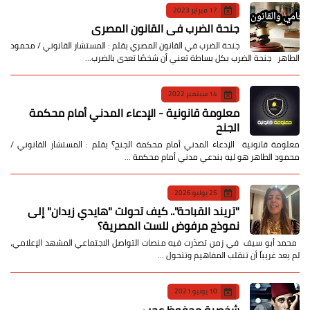
17 فبراير 2023
جنحة الضرب في القانون المصري
جنحة الضرب في القانون المصري بقلم : المستشار القانوني / محمود
الطاهر جنحة الضرب بكل بساطة تعني أن شخصًا تعدى بالضرب…
14 سبتمبر 2022
معلومة قانونية - الإدعاء المدني أمام محكمة
الجنح
معلومة قانونية الإدعاء المدني أمام محكمة الجنح؟ بقلم : المستشار القانوني /
محمود الطاهر هو ليه بندعي مدني أمام محكمة …
25 يوليو 2026
​"تريند القباحة".. كيف تحولت "هايدي زيدان" إلى
نموذج مرفوض للست المصرية؟
​ محمد أبو سيف ​في زمن تصدّرت فيه منصات التواصل الاجتماعي المشهد الإعلامي،
لم يعد غريباً أن تنقلب المفاهيم وتتحول …
10 يونيو 2021
شخصية محفوظ عجب