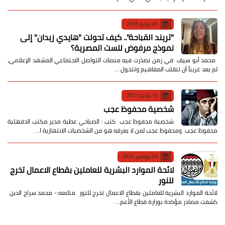
25 يوليو 2026
​"تريند القباحة".. كيف تحولت "هايدي زيدان" إلى
نموذج مرفوض للست المصرية؟
​ محمد أبو سيف ​في زمن تصدّرت فيه منصات التواصل الاجتماعي المشهد الإعلامي،
لم يعد غريباً أن تنقلب المفاهيم وتتحول …
10 يونيو 2021
شخصية محفوظ عجب
شخصية محفوظ عجب كتب : الصباحي عطية مدير مكتب الدقهلية
محفوظ عجب ومحفوظ عجب لمن لا يعرفه هو من الشخصيات الانتهازية ا…
23 نوفمبر 2022
لائحة الموارد البشرية للعاملين بقطاع الاعمال تخرج
للنور
لائحة الموارد البشرية للعاملين بقطاع الاعمال تخرج للنور متابعه:- محمد سراج الدين
كشفت مصادر مؤكدة بوزارة قطاع الأعم…