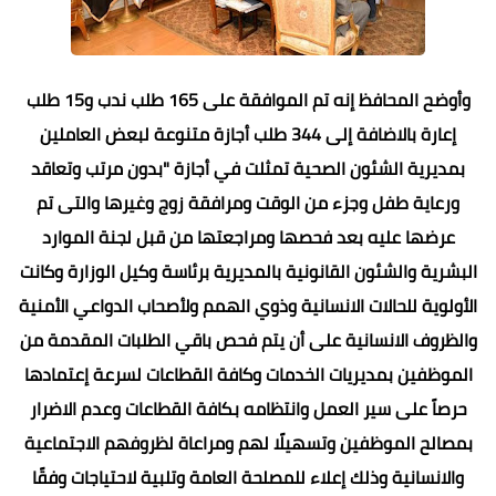
وأوضح المحافظ إنه تم الموافقة على 165 طلب ندب و15 طلب
إعارة بالاضافة إلى 344 طلب أجازة متنوعة لبعض العاملين
بمديرية الشئون الصحية تمثلت في أجازة "بدون مرتب وتعاقد
ورعاية طفل وجزء من الوقت ومرافقة زوج وغيرها والتى تم
عرضها عليه بعد فحصها ومراجعتها من قبل لجنة الموارد
البشرية والشئون القانونية بالمديرية برئاسة وكيل الوزارة وكانت
الأولوية للحالات الانسانية وذوي الهمم ولأصحاب الدواعي الأمنية
والظروف الانسانية على أن يتم فحص باقي الطلبات المقدمة من
الموظفين بمديريات الخدمات وكافة القطاعات لسرعة إعتمادها
حرصاً على سير العمل وانتظامه بكافة القطاعات وعدم الاضرار
بمصالح الموظفين وتسهيلًا لهم ومراعاة لظروفهم الاجتماعية
والانسانية وذلك إعلاء للمصلحة العامة وتلبية لاحتياجات وفقًا