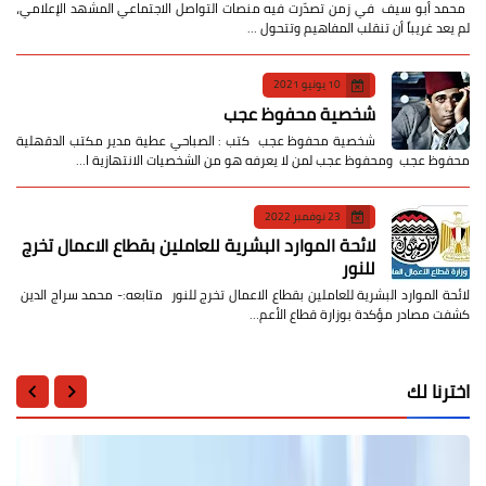
​ محمد أبو سيف ​في زمن تصدّرت فيه منصات التواصل الاجتماعي المشهد الإعلامي،
لم يعد غريباً أن تنقلب المفاهيم وتتحول …
10 يونيو 2021
شخصية محفوظ عجب
شخصية محفوظ عجب كتب : الصباحي عطية مدير مكتب الدقهلية
محفوظ عجب ومحفوظ عجب لمن لا يعرفه هو من الشخصيات الانتهازية ا…
23 نوفمبر 2022
لائحة الموارد البشرية للعاملين بقطاع الاعمال تخرج
للنور
لائحة الموارد البشرية للعاملين بقطاع الاعمال تخرج للنور متابعه:- محمد سراج الدين
كشفت مصادر مؤكدة بوزارة قطاع الأعم…
اخترنا لك