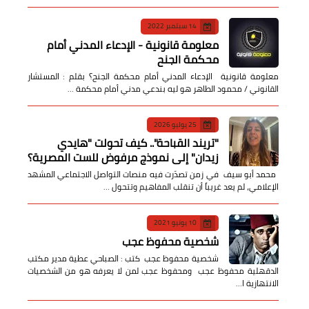
14 سبتمبر 2022
معلومة قانونية - الإدعاء المدني أمام
محكمة الجنح
معلومة قانونية الإدعاء المدني أمام محكمة الجنح؟ بقلم : المستشار
القانوني / محمود الطاهر هو ليه بندعي مدني أمام محكمة …
25 يوليو 2026
​"تريند القباحة".. كيف تحولت "هايدي
زيدان" إلى نموذج مرفوض للست المصرية؟
​ محمد أبو سيف ​في زمن تصدّرت فيه منصات التواصل الاجتماعي المشهد
الإعلامي، لم يعد غريباً أن تنقلب المفاهيم وتتحول …
10 يونيو 2021
شخصية محفوظ عجب
شخصية محفوظ عجب كتب : الصباحي عطية مدير مكتب
الدقهلية محفوظ عجب ومحفوظ عجب لمن لا يعرفه هو من الشخصيات
الانتهازية ا…