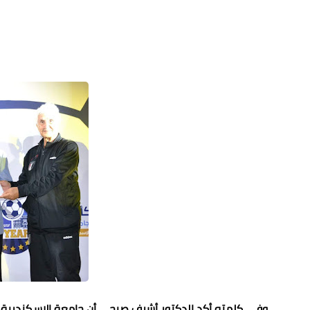
وفى كلمته أكد الدكتور أشرف صبحى أن جامعة الإسكندرية تشهد