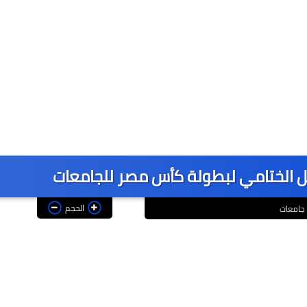
فل الختامي لبطولة كأس مصر للجامعات
الحجم
جامعات