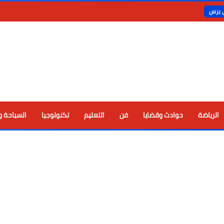
ي برس
الرياضة
حوادث وقضايا
فن
التعليم
تكنولوجيا
السياحة و