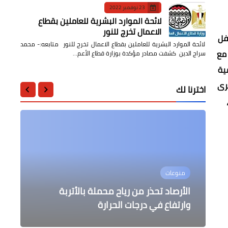
23 نوفمبر 2022
لائحة الموارد البشرية للعاملين بقطاع
الاعمال تخرج للنور
فل
لائحة الموارد البشرية للعاملين بقطاع الاعمال تخرج للنور متابعه:- محمد
 مع
سراج الدين كشفت مصادر مؤكدة بوزارة قطاع الأعم…
بمشاركة ١٦ جامعة حكومية
صرى
اخترنا لك
عربى
مقالات
مقالات
الرياضة
منوعات
تعرف على مصير محمد حمدان حميدتي
حال تعرضه للهزيمة أمام الجيش
المسلمون أبرياء من حرق مكتبة
الأرصاد تحذر من رياح محملة بالأتربة
أناس تمنوا الموت مائة مرة في اليوم
بطولة للتاريخ... نابولي يتوج بطلاً لدوري
بسبب !!!
الإسكندرية
الكالتشيو بعد 33 عام
السوداني.. فيديو
وارتفاع في درجات الحرارة