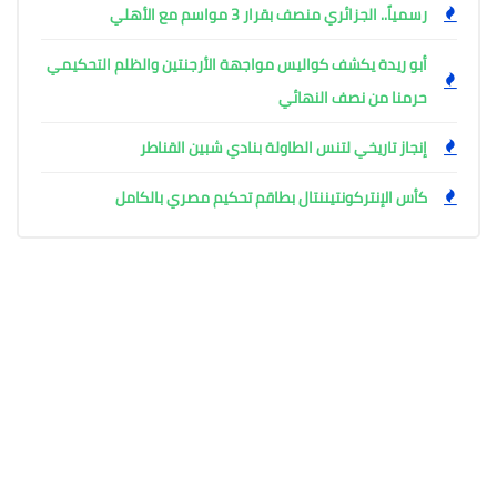
رسمياً.. الجزائري منصف بقرار 3 مواسم مع الأهلي
أبو ريدة يكشف كواليس مواجهة الأرجنتين والظلم التحكيمي
حرمنا من نصف النهائي
إنجاز تاريخي لتنس الطاولة بنادي شبين القناطر
كأس الإنتركونتيننتال بطاقم تحكيم مصري بالكامل