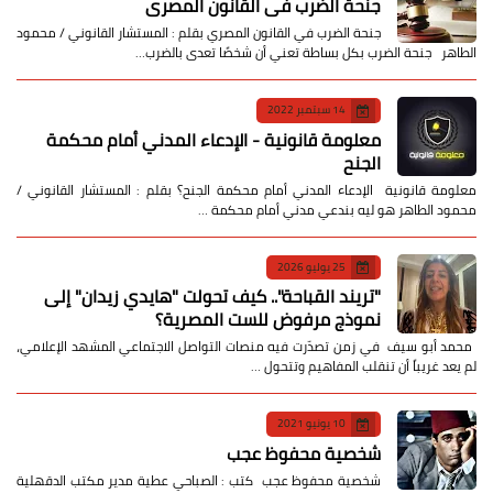
جنحة الضرب في القانون المصري
جنحة الضرب في القانون المصري بقلم : المستشار القانوني / محمود
الطاهر جنحة الضرب بكل بساطة تعني أن شخصًا تعدى بالضرب…
14 سبتمبر 2022
معلومة قانونية - الإدعاء المدني أمام محكمة
الجنح
معلومة قانونية الإدعاء المدني أمام محكمة الجنح؟ بقلم : المستشار القانوني /
محمود الطاهر هو ليه بندعي مدني أمام محكمة …
25 يوليو 2026
​"تريند القباحة".. كيف تحولت "هايدي زيدان" إلى
نموذج مرفوض للست المصرية؟
​ محمد أبو سيف ​في زمن تصدّرت فيه منصات التواصل الاجتماعي المشهد الإعلامي،
لم يعد غريباً أن تنقلب المفاهيم وتتحول …
10 يونيو 2021
شخصية محفوظ عجب
شخصية محفوظ عجب كتب : الصباحي عطية مدير مكتب الدقهلية