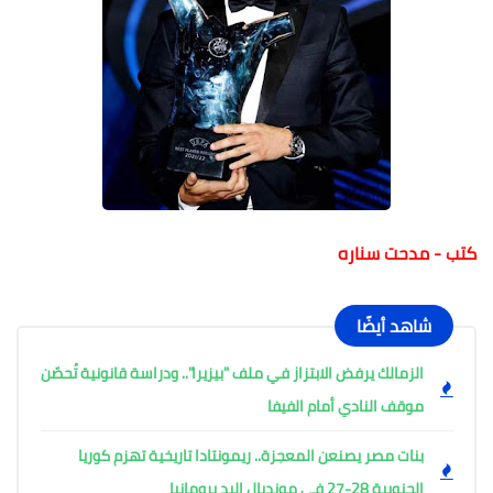
كتب - مدحت سناره
شاهد أيضًا
الزمالك يرفض الابتزاز في ملف "بيزيرا".. ودراسة قانونية تُحصّن
موقف النادي أمام الفيفا
بنات مصر يصنعن المعجزة.. ريمونتادا تاريخية تهزم كوريا
الجنوبية 28-27 في مونديال اليد برومانيا