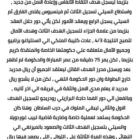
بنزيما ليسجل هدف التقاط الأنفاس وإعادة الامل من جديد ،
واستطاع السيتي تسجيل الثالث ثم فينسيوس يقلص الفارق ثم
السيتي يسجل الرابع ويعقد الأمور لكن يأتي دور حلال العقد
بنزيما من علامة الجزاء لتسجيل الهدف الثالث وهدف الآمال
لتصبح النتيجة 4/3 ، عادت كتيبة الملكي الي السنتياغو برنابيو
وجميع الآمال متعلقه علي حكومتها الخاصة والمنقذة كريم
بنزيما ، لكن يمر 75 دقيقه من عمر المباراة والحكومة لم تظهر
بعد ويسجل محرز الهدف القاتل ليعتقد الجميع أن ريال مدريد
خارج البطولة وان دور الحكومة انتهي ، لكن من لا يشجع ريال
مدريد لا يعلم مدي الامل والثقة في فريقه الي اخر ثانيه ،
وبالفعل اتي دور الفما حاجة البرازيلي رودريجو لتسجيل الهدف
الاول والثاني ليبقي الملوك في حرب السلطان وهنا كان
الحكومة يستعد لعملية خاصة وضاربة قاضية لبيب غوردويلا
والسيتي بتسجيل الهدف الثالث والصعود بالميرنغي الي
النهائي وهذه المرة الثالثة علي التوالي التي يصعد فيها ريال