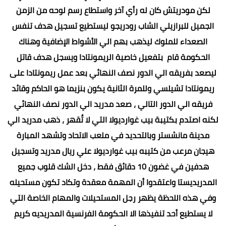
لكن مودريتش كان له رأي آخر واستطاع رسم لوحه من الزمن
الجميل للبرازيلي الشاب رودريجو ليستطيع تسجيل هدف تنفس
الصعداء للملوك ليذهب بهم الي الأشواط الإضافية وهناك
الحكومة قام بتفعيل خاصية الريمونتادا ويسجل هدف قاتل
ليصعد بفريقه الي الدور نصف النهائي بعد عمل ريمونتادا على
ريمونتادا تشيلسي وللمرة الثانية يكون بنزيما هو الحاكم وقائد
فريقه الي الدور التالي ، صعد مدريد الي الدور نصف النهائي
لكنه اصتدم بكتيبة بيب غوارديولا التي لا تُقهر ، ذهب مدريد الي
مدينة مانشستر وبالتحديد في ملعب الاتحاد وتشهد المبارة
هيجان مرعب من كتيبه بيب غوارديولا علي ريال مدريد وتسجيل
هدفين في غضون 10 دقائق فقط ، دخل الشك قلوب جميع
المدريديستا واعتقدوا أن المهمة معقدة وتكاد تكون مستحيله
وفي هذه اللحظة يظهر رجل المستحيلات والمهام الخاصة التي
لا يستطيع أحد تنفيذها الا الحكومة الفرنسية المدريديه كريم