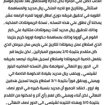
اللاعب حصل علي الجائزه بكل جدارة واستحقاق بعد تقديم موسم
استثنائي وللتاريخ مع ناديه الملكي ريال مدريد والمساهمة
القويه في تحقيق فريقه دوري ابطال اوروبا للمره الرابعه عشر،
يمكننا أن نطلق علي هذه النسخه ، نسخة الريمونتادات الملكيه ،
وذالك لتحقيق ريال مدريد ثلاث ريمونتادات متتالية علي كبار
القوم في أوروبا وذالك بمساهمة حكومة اوروبا كريم بنزيما
الذي استطاع عمل ريمونتادا للتاريخ علي باريس سان جيرمان الذي
كان متقدم بنتيجة 2/0 بمجموع المباراتين ، لكن بنزيما قم
بتفعل خاصية الريمونتادا واستطاع تسجيل هاتريك ليصعد بفريقه
الي الدور ربع النهائي لمواجهة بطل النسخه الماضيه البلوز
تشيلسي ، ويذهب ريال مدريد بقيادة الحكومة الخاصة الي
ويمبلي ويحقق فوزاً بنتيجة 3/1 استطاع بنزيما تسجيل هدفين
ولا اروع ، اعتقد الجميع أن مدريد بنسبة كبيره في الدور نصف
النهائي لكن أبناء ويمبلي كان لهم رأي آخر و تمكنوا من التقدم
بنتيجة 3/0 وبهذه النتيجه تشيلسي الي الدور نصف النهائي ،