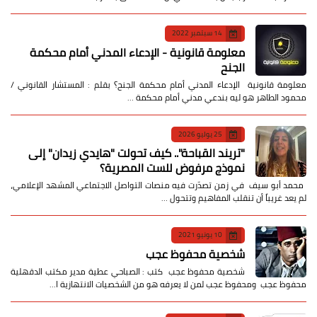
14 سبتمبر 2022
معلومة قانونية - الإدعاء المدني أمام محكمة
الجنح
معلومة قانونية الإدعاء المدني أمام محكمة الجنح؟ بقلم : المستشار القانوني /
محمود الطاهر هو ليه بندعي مدني أمام محكمة …
25 يوليو 2026
​"تريند القباحة".. كيف تحولت "هايدي زيدان" إلى
نموذج مرفوض للست المصرية؟
​ محمد أبو سيف ​في زمن تصدّرت فيه منصات التواصل الاجتماعي المشهد الإعلامي،
لم يعد غريباً أن تنقلب المفاهيم وتتحول …
10 يونيو 2021
شخصية محفوظ عجب
شخصية محفوظ عجب كتب : الصباحي عطية مدير مكتب الدقهلية
محفوظ عجب ومحفوظ عجب لمن لا يعرفه هو من الشخصيات الانتهازية ا…