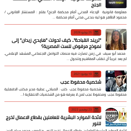
الجنح
معلومة قانونية الإدعاء المدني أمام محكمة الجنح؟ بقلم : المستشار القانوني /
محمود الطاهر هو ليه بندعي مدني أمام محكمة …
25 يوليو 2026
​"تريند القباحة".. كيف تحولت "هايدي زيدان" إلى
نموذج مرفوض للست المصرية؟
​ محمد أبو سيف ​في زمن تصدّرت فيه منصات التواصل الاجتماعي المشهد الإعلامي،
لم يعد غريباً أن تنقلب المفاهيم وتتحول …
10 يونيو 2021
شخصية محفوظ عجب
شخصية محفوظ عجب كتب : الصباحي عطية مدير مكتب الدقهلية
محفوظ عجب ومحفوظ عجب لمن لا يعرفه هو من الشخصيات الانتهازية ا…
23 نوفمبر 2022
لائحة الموارد البشرية للعاملين بقطاع الاعمال تخرج
للنور
لائحة الموارد البشرية للعاملين بقطاع الاعمال تخرج للنور متابعه:- محمد سراج الدين