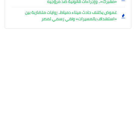
«مفبرك».. وإجراءات قانونية ضد مروّجيه
غموض يكتنف حادث ميناء دمياط.. روايات متضاربة بين
«استهداف بالمسيرات» ونفي رسمي لمصر