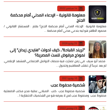
14 سبتمبر 2022
معلومة قانونية - الإدعاء المدني أمام محكمة
الجنح
معلومة قانونية الإدعاء المدني أمام محكمة الجنح؟ بقلم : المستشار القانوني /
محمود الطاهر هو ليه بندعي مدني أمام محكمة …
25 يوليو 2026
​"تريند القباحة".. كيف تحولت "هايدي زيدان" إلى
نموذج مرفوض للست المصرية؟
​ محمد أبو سيف ​في زمن تصدّرت فيه منصات التواصل الاجتماعي المشهد الإعلامي،
لم يعد غريباً أن تنقلب المفاهيم وتتحول …
10 يونيو 2021
شخصية محفوظ عجب
شخصية محفوظ عجب كتب : الصباحي عطية مدير مكتب الدقهلية
محفوظ عجب ومحفوظ عجب لمن لا يعرفه هو من الشخصيات الانتهازية ا…
23 نوفمبر 2022