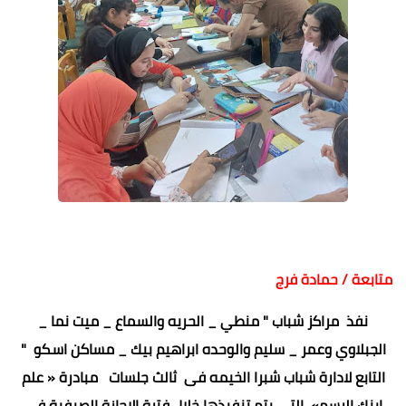
متابعة / حمادة فرج
نفذ مراكز شباب " منطي _ الحريه والسماع _ ميت نما _
الجبلاوي وعمر _ سليم والوحده ابراهيم بيك _ مساكن اسكو "
التابع لادارة شباب شبرا الخيمه فى ثالث جلسات مبادرة « علم
ابنك الرسم» التى يتم تنفيذها خلال فترة الاجازة الصيفية فى