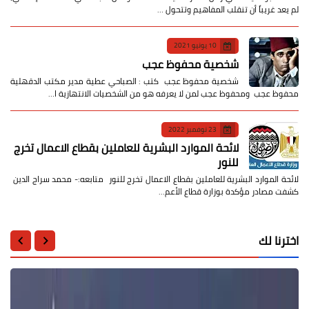
لم يعد غريباً أن تنقلب المفاهيم وتتحول …
10 يونيو 2021
شخصية محفوظ عجب
شخصية محفوظ عجب كتب : الصباحي عطية مدير مكتب الدقهلية
محفوظ عجب ومحفوظ عجب لمن لا يعرفه هو من الشخصيات الانتهازية ا…
23 نوفمبر 2022
لائحة الموارد البشرية للعاملين بقطاع الاعمال تخرج
للنور
لائحة الموارد البشرية للعاملين بقطاع الاعمال تخرج للنور متابعه:- محمد سراج الدين
كشفت مصادر مؤكدة بوزارة قطاع الأعم…
اخترنا لك