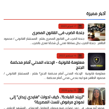
أخبار مميزة
17 فبراير 2023
جنحة الضرب في القانون المصري
جنحة الضرب في القانون المصري بقلم : المستشار القانوني / محمود
الطاهر جنحة الضرب بكل بساطة تعني أن شخصًا تعدى بالضرب…
14 سبتمبر 2022
معلومة قانونية - الإدعاء المدني أمام محكمة
الجنح
معلومة قانونية الإدعاء المدني أمام محكمة الجنح؟ بقلم : المستشار القانوني /
محمود الطاهر هو ليه بندعي مدني أمام محكمة …
25 يوليو 2026
​"تريند القباحة".. كيف تحولت "هايدي زيدان" إلى
نموذج مرفوض للست المصرية؟
​ محمد أبو سيف ​في زمن تصدّرت فيه منصات التواصل الاجتماعي المشهد الإعلامي،