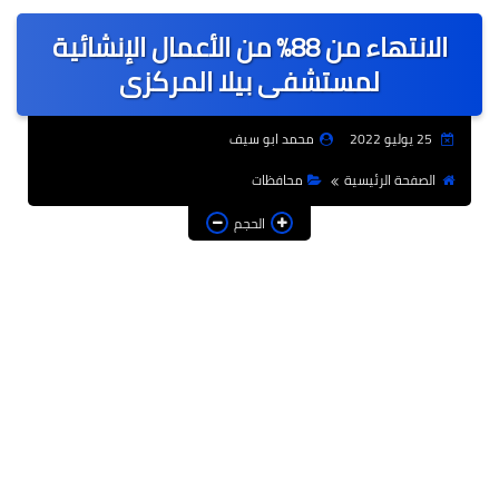
عربى
الانتهاء من 88% من الأعمال الإنشائية
عالمى
لمستشفى بيلا المركزى
الرياضة
25 يوليو 2022
محمد ابو سيف
حوادث وقضايا
الصفحة الرئيسية
محافظات
فن
الحجم
التعليم
تكنولوجيا
السياحة والفنادق