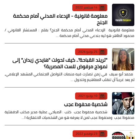
14 سبتمبر 2022
معلومة قانونية - الإدعاء المدني أمام محكمة
الجنح
معلومة قانونية الإدعاء المدني أمام محكمة الجنح؟ بقلم : المستشار القانوني /
محمود الطاهر هو ليه بندعي مدني أمام محكمة …
25 يوليو 2026
​"تريند القباحة".. كيف تحولت "هايدي زيدان" إلى
نموذج مرفوض للست المصرية؟
​ محمد أبو سيف ​في زمن تصدّرت فيه منصات التواصل الاجتماعي المشهد الإعلامي،
لم يعد غريباً أن تنقلب المفاهيم وتتحول …
10 يونيو 2021
شخصية محفوظ عجب
شخصية محفوظ عجب كتب : الصباحي عطية مدير مكتب الدقهلية
محفوظ عجب ومحفوظ عجب لمن لا يعرفه هو من الشخصيات الانتهازية ا…
23 نوفمبر 2022