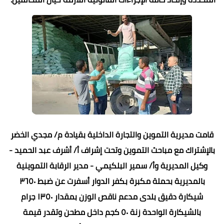
قامت مديرية التموين والتجارة الداخلية بقيادة م/ مجدي الخضر
بالإشتراك مع مباحث التموين وتحت إشراف أ/ أشرف عبد الحميد -
وكيل المديرية وأ/ سمير البلكيمي - مدير الرقابة التموينية
بالمديرية بحملة مكبرة بكفر الدوار أسفرت عن ضبط ٣٦٥٠
شيكارة دقيق بلدى مدعم ناقص الوزن بمقدار ١٣٥٠ جرام
بالشيكارة الواحدة زنة ٥٠ كجم داخل مطحن وتقدر قيمة