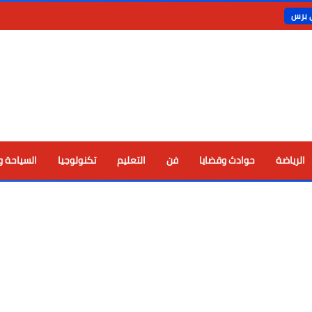
ي برس
الرياضة
حوادث وقضايا
فن
التعليم
تكنولوجيا
السياحة و