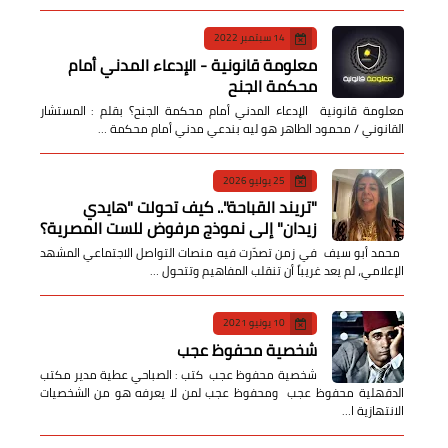
14 سبتمبر 2022
معلومة قانونية - الإدعاء المدني أمام
محكمة الجنح
معلومة قانونية الإدعاء المدني أمام محكمة الجنح؟ بقلم : المستشار
القانوني / محمود الطاهر هو ليه بندعي مدني أمام محكمة …
25 يوليو 2026
​"تريند القباحة".. كيف تحولت "هايدي
زيدان" إلى نموذج مرفوض للست المصرية؟
​ محمد أبو سيف ​في زمن تصدّرت فيه منصات التواصل الاجتماعي المشهد
الإعلامي، لم يعد غريباً أن تنقلب المفاهيم وتتحول …
10 يونيو 2021
شخصية محفوظ عجب
شخصية محفوظ عجب كتب : الصباحي عطية مدير مكتب
الدقهلية محفوظ عجب ومحفوظ عجب لمن لا يعرفه هو من الشخصيات
الانتهازية ا…