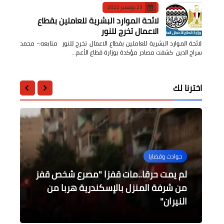
23 نوفمبر 2022
لائحة الموارد البشرية للعاملين بقطاع
الاعمال تخرج للنور
لائحة الموارد البشرية للعاملين بقطاع الاعمال تخرج للنور متابعه:- محمد
سراج الدين كشفت مصادر مؤكدة بوزارة قطاع الأعم…
اخترنا لك
أخبار مصر
حوادث وقضايا
حوادث وقضايا
اقتصاد وأعمال
المهندس يحيى زكى "دعم توطين صناعة
لم يمت حرقا..مات قفزا "مصرع شخص قفز
الرياضة
من شرفة المنزل بالإسكندرية هربا من
ميل عقار من 14 طابق بالهرم والأجهزة
السيارات في المنطقة الاقتصادية لقناة
مشروعات جديدة من مبادرة حياة كريمة
النيران"
السويس"
الأمنية تخلي السكان
لشركة التعمير والإسكان
الإمبراطور الروسي الأخير يدخل الجامعة