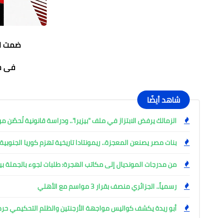
ضمت القائم
فى ح
شاهد أيضًا
الزمالك يرفض الابتزاز في ملف "بيزيرا".. ودراسة قانونية تُحصّن م
بنات مصر يصنعن المعجزة.. ريمونتادا تاريخية تهزم كوريا الجنوبية 28-27 في مونديال اليد بروماني
من مدرجات المونديال إلى مكاتب الهجرة: طلبات لجوء بالجملة ب
رسمياً.. الجزائري منصف بقرار 3 مواسم مع الأهلي
أبو ريدة يكشف كواليس مواجهة الأرجنتين والظلم التحكيمي حر