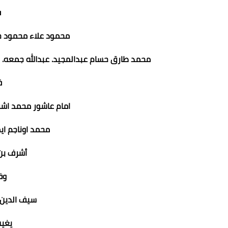
ف
محمود علاء محمود 
محمد طارق حسام عبدالمجيد. عبدالله جمعه. 
ف
امام عاشور محمد اشر
محمد اوناجم اي
أشرف بن 
وف
سيف الدين ا
يغيب