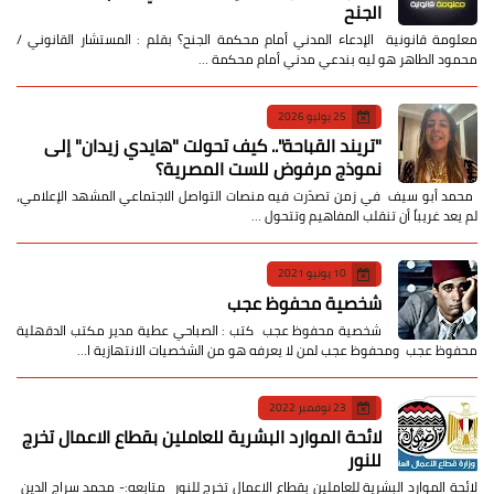
الجنح
معلومة قانونية الإدعاء المدني أمام محكمة الجنح؟ بقلم : المستشار القانوني /
محمود الطاهر هو ليه بندعي مدني أمام محكمة …
25 يوليو 2026
​"تريند القباحة".. كيف تحولت "هايدي زيدان" إلى
نموذج مرفوض للست المصرية؟
​ محمد أبو سيف ​في زمن تصدّرت فيه منصات التواصل الاجتماعي المشهد الإعلامي،
لم يعد غريباً أن تنقلب المفاهيم وتتحول …
10 يونيو 2021
شخصية محفوظ عجب
شخصية محفوظ عجب كتب : الصباحي عطية مدير مكتب الدقهلية
محفوظ عجب ومحفوظ عجب لمن لا يعرفه هو من الشخصيات الانتهازية ا…
23 نوفمبر 2022
لائحة الموارد البشرية للعاملين بقطاع الاعمال تخرج
للنور
لائحة الموارد البشرية للعاملين بقطاع الاعمال تخرج للنور متابعه:- محمد سراج الدين