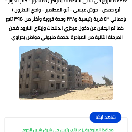
٨٣٤٤ مشروع فى شتى القطاعات بمراكز ( دمنهور - كفر الدوار -
أبو حمص - حوش عيسى - أبو المطامير - وادي النطرون )
بإجمالي ٤٣ قرية رئيسية و٢٣٨ وحدة قروية وأكثر من ٣٩٤٠ تابع
كما تم الإعلان عن دخول مركزي الدلنجات وإيتاي البارود ضمن
المرحلة الثانية من المبادرة لخدمة مليوني مواطن بحراوي.
شاهد أيضًا
محافظ المنوفية يزور نائب رئيس حي شرق شبين الكوم