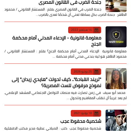
جنحة الضرب في القانون المصري
جنحة الضرب في القانون المصري بقلم : المستشار القانوني / محمود
الطاهر جنحة الضرب بكل بساطة تعني أن شخصًا تعدى بالضرب…
14 سبتمبر 2022
معلومة قانونية - الإدعاء المدني أمام محكمة
الجنح
معلومة قانونية الإدعاء المدني أمام محكمة الجنح؟ بقلم : المستشار القانوني /
محمود الطاهر هو ليه بندعي مدني أمام محكمة …
25 يوليو 2026
​"تريند القباحة".. كيف تحولت "هايدي زيدان" إلى
نموذج مرفوض للست المصرية؟
​ محمد أبو سيف ​في زمن تصدّرت فيه منصات التواصل الاجتماعي المشهد الإعلامي،
لم يعد غريباً أن تنقلب المفاهيم وتتحول …
10 يونيو 2021
شخصية محفوظ عجب
شخصية محفوظ عجب كتب : الصباحي عطية مدير مكتب الدقهلية