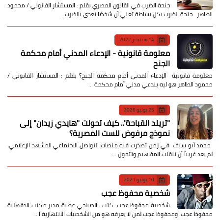
جنحة الضرب في القانون المصري بقلم : المستشار القانوني / محمود
الطاهر جنحة الضرب بكل بساطة تعني أن شخصًا تعدى بالضرب…
14 سبتمبر 2022
معلومة قانونية - الإدعاء المدني أمام محكمة
الجنح
معلومة قانونية الإدعاء المدني أمام محكمة الجنح؟ بقلم : المستشار القانوني /
محمود الطاهر هو ليه بندعي مدني أمام محكمة …
25 يوليو 2026
​"تريند القباحة".. كيف تحولت "هايدي زيدان" إلى
نموذج مرفوض للست المصرية؟
​ محمد أبو سيف ​في زمن تصدّرت فيه منصات التواصل الاجتماعي المشهد الإعلامي،
لم يعد غريباً أن تنقلب المفاهيم وتتحول …
10 يونيو 2021
شخصية محفوظ عجب
شخصية محفوظ عجب كتب : الصباحي عطية مدير مكتب الدقهلية
محفوظ عجب ومحفوظ عجب لمن لا يعرفه هو من الشخصيات الانتهازية ا…