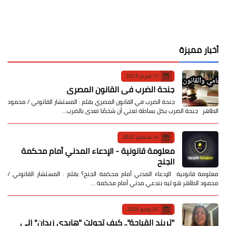
أخبار مميزة
17 فبراير 2023
جنحة الضرب في القانون المصري
جنحة الضرب في القانون المصري بقلم : المستشار القانوني / محمود
الطاهر جنحة الضرب بكل بساطة تعني أن شخصًا تعدى بالضرب…
14 سبتمبر 2022
معلومة قانونية - الإدعاء المدني أمام محكمة
الجنح
معلومة قانونية الإدعاء المدني أمام محكمة الجنح؟ بقلم : المستشار القانوني /
محمود الطاهر هو ليه بندعي مدني أمام محكمة …
25 يوليو 2026
​"تريند القباحة".. كيف تحولت "هايدي زيدان" إلى