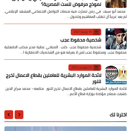
نموذج مرفوض للست المصرية؟
​ محمد أبو سيف ​في زمن تصدّرت فيه منصات التواصل الاجتماعي المشهد الإعلامي،
لم يعد غريباً أن تنقلب المفاهيم وتتحول …
10 يونيو 2021
شخصية محفوظ عجب
شخصية محفوظ عجب كتب : الصباحي عطية مدير مكتب الدقهلية
محفوظ عجب ومحفوظ عجب لمن لا يعرفه هو من الشخصيات الانتهازية ا…
23 نوفمبر 2022
لائحة الموارد البشرية للعاملين بقطاع الاعمال تخرج
للنور
لائحة الموارد البشرية للعاملين بقطاع الاعمال تخرج للنور متابعه:- محمد سراج الدين
كشفت مصادر مؤكدة بوزارة قطاع الأعم…
اخترنا لك