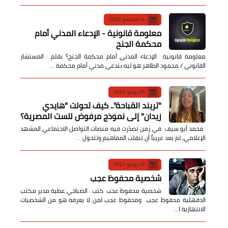
14 سبتمبر 2022
معلومة قانونية - الإدعاء المدني أمام
محكمة الجنح
معلومة قانونية الإدعاء المدني أمام محكمة الجنح؟ بقلم : المستشار
القانوني / محمود الطاهر هو ليه بندعي مدني أمام محكمة …
25 يوليو 2026
​"تريند القباحة".. كيف تحولت "هايدي
زيدان" إلى نموذج مرفوض للست المصرية؟
​ محمد أبو سيف ​في زمن تصدّرت فيه منصات التواصل الاجتماعي المشهد
الإعلامي، لم يعد غريباً أن تنقلب المفاهيم وتتحول …
10 يونيو 2021
شخصية محفوظ عجب
شخصية محفوظ عجب كتب : الصباحي عطية مدير مكتب
الدقهلية محفوظ عجب ومحفوظ عجب لمن لا يعرفه هو من الشخصيات
الانتهازية ا…