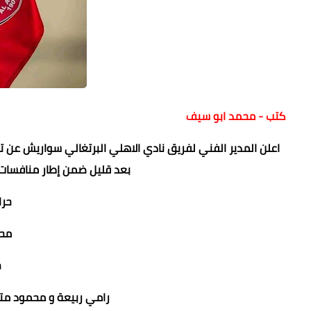
كتب - محمد ابو سيف
اعلن المدير الفني لفريق نادي الاهلي البرتغالي سواريش عن ت
بعد قليل ضمن إطار منافسات 
حرا
محم
خ
رامي ربيعة و محمود متو