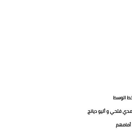
ط الوسط
مدي فتحي و أليو ديانج
أمامهم