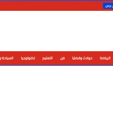
ي برس
الرياضة
حوادث وقضايا
فن
التعليم
تكنولوجيا
السياحة و