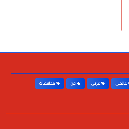
عالمى
عربى
فن
محافظات