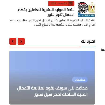
23 نوفمبر 2022
لائحة الموارد البشرية للعاملين بقطاع
الاعمال تخرج للنور
لائحة الموارد البشرية للعاملين بقطاع الاعمال تخرج للنور متابعه:- محمد
سراج الدين كشفت مصادر مؤكدة بوزارة قطاع الأعم…
اخترنا لك
ها
عالمى
عالمى
الرياضة
محافظات
محافظات
الزملوط يبحث خطة تطوير منطقة
أردوغان يعود إلى الأراضي التركية بعد
ازالة الاعلانات المخالفة والغير مرخصة
إنطلاق فعاليات الأدوار التمهيدية لبطولة
محافظ بني سويف يقوم بمتابعة الأعمال
جولته الأفريقية
الجمهورية فوق 18 للكاراتية
الحرفيين بالخارجة
بمحافظة الدقهلية
الفنية الشاملة لمخر سيل سنور