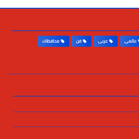
عالمى
عربى
فن
محافظات