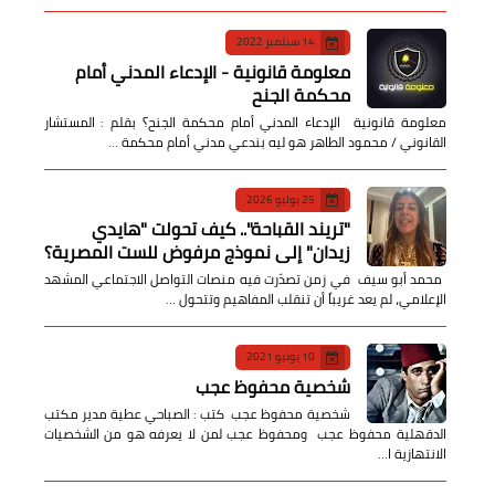
14 سبتمبر 2022
معلومة قانونية - الإدعاء المدني أمام
محكمة الجنح
معلومة قانونية الإدعاء المدني أمام محكمة الجنح؟ بقلم : المستشار
القانوني / محمود الطاهر هو ليه بندعي مدني أمام محكمة …
25 يوليو 2026
​"تريند القباحة".. كيف تحولت "هايدي
زيدان" إلى نموذج مرفوض للست المصرية؟
​ محمد أبو سيف ​في زمن تصدّرت فيه منصات التواصل الاجتماعي المشهد
الإعلامي، لم يعد غريباً أن تنقلب المفاهيم وتتحول …
10 يونيو 2021
شخصية محفوظ عجب
شخصية محفوظ عجب كتب : الصباحي عطية مدير مكتب
الدقهلية محفوظ عجب ومحفوظ عجب لمن لا يعرفه هو من الشخصيات
الانتهازية ا…