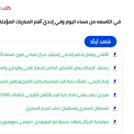
كتب :
في التاسعه من مساء اليوم وفي إحدي أهم المباريات المؤجلة 
شاهد أيضًا
الأهلي يواصل تحضيراته في إسبانيا.. مران صباحي قوي استعدادً
رسميًا.. الزمالك يعلن التشكيل الكامل للجهاز الفني والإداري وال
إنجاز تاريخي.. ناشئات كرة اليد المصرية يكتبن التاريخ ويرتقين للم
مجدي حطب يهنئ اتحاد كرة اليد بالتأهل التاريخي لناشئات 2008 للمربع الذهبي
السلطان المصري واستقبال حاشد للنجم المصري
مولودية الجزائر يتعاقد رسميًا مع البوروندي «موسي ندووموي»