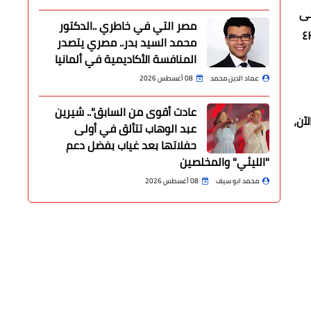
إستطاع الأهلى
مصر التي في خاطري ..الدكتور
اة ، نجح الأهلى في إحراز ١٣٤ هدفاً في شباك المقاولون العرب ، بينما أحرز المقاولون ٤٣
محمد السيد بدر.. مصري يتصدر
المنافسة الأكاديمية في ألمانيا
عماد الدين محمد
08 أغسطس 2026
عادت أقوى من السابق".. شيرين
اراة خاضها حتى الآن،
عبد الوهاب تتألق في أولى
حفلاتها بعد غياب بفضل دعم
"الليثي" والمخلصين
محمد ابو سيف
08 أغسطس 2026