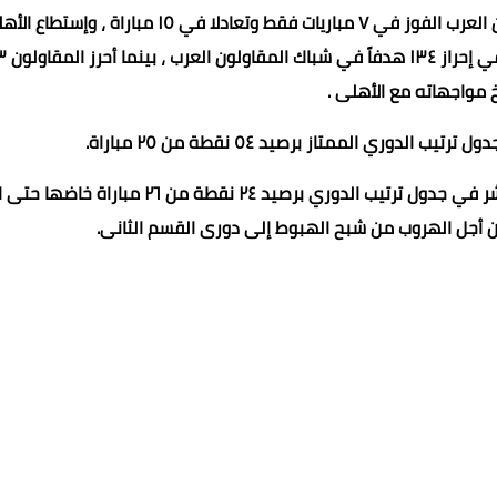
إلتقي الفريقين في ٧٩ مباراة طوال تاريخهما، حقق المقاولون العرب الفوز في ٧ مباريات فقط وتعادلا في ١٥ مباراة ، و
من تحقيق الفوز علي المقاولون في ٥٦ مبار
خ مواجهاته مع الأهلى .
لدوري الممتاز برصيد ٥٤ نقطة من ٢٥ مباراة.
بينما على الجانب الآخر يحتل المقاولون العرب المركز السادس عشر في جدول ترتيب الدوري برصيد ٢٤ نقطة من ٢٦ مب
أجل الهروب من شبح الهبوط إلى دورى القسم الثانى.