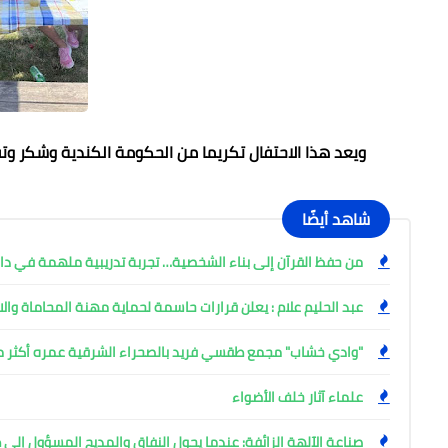
ويعد هذا الاحتفال تكريما من الحكومة الكندية وشكر وتق
شاهد أيضًا
من حفظ القرآن إلى بناء الشخصية… تجربة تدريبية ملهمة في دا
عبد الحليم علام : يعلن قرارات حاسمة لحماية مهنة المحاماة والا
"وادي خشاب" مجمع طقسي فريد بالصحراء الشرقية عمره أكثر من 6 آلاف 
علماء آثار خلف الأضواء
صناعة الآلهة الزائفة: عندما يحول النفاق والمديح المسؤول إلى 