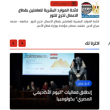
23 نوفمبر 2022
لائحة الموارد البشرية للعاملين بقطاع
الاعمال تخرج للنور
لائحة الموارد البشرية للعاملين بقطاع الاعمال تخرج للنور متابعه:- محمد
سراج الدين كشفت مصادر مؤكدة بوزارة قطاع الأعم…
اخترنا لك
ندس /
عالمى
عالمى
الرياضة
أخبار مصر
منوعات
إنطلاق فعاليات "اليوم الأكاديمي
صبحي يجتمع مع مجلس إدارة اللجنة
أبرز إطلالات النجمات التي خطفت الأنظار
أول ظهور للشيخة جواهر زوجة أمير دولة
الأوليمبية
في مهرجان كان 2022
المصري" بكولومبيا
قطر فى زيارة خارجية
الفوائد والدورة الإقتصادية