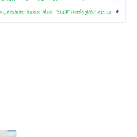
بين عرَق الكفاح وأضواء "التريند".. المرأة المصرية الحقيقية في