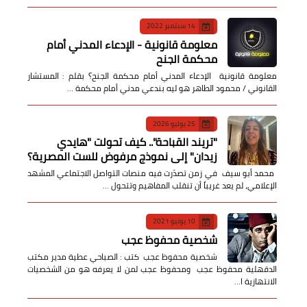
14 سبتمبر 2022
معلومة قانونية - الإدعاء المدني أمام
محكمة الجنح
معلومة قانونية الإدعاء المدني أمام محكمة الجنح؟ بقلم : المستشار
القانوني / محمود الطاهر هو ليه بندعي مدني أمام محكمة …
25 يوليو 2026
​"تريند القباحة".. كيف تحولت "هايدي
زيدان" إلى نموذج مرفوض للست المصرية؟
​ محمد أبو سيف ​في زمن تصدّرت فيه منصات التواصل الاجتماعي المشهد
الإعلامي، لم يعد غريباً أن تنقلب المفاهيم وتتحول …
10 يونيو 2021
شخصية محفوظ عجب
شخصية محفوظ عجب كتب : الصباحي عطية مدير مكتب
الدقهلية محفوظ عجب ومحفوظ عجب لمن لا يعرفه هو من الشخصيات
الانتهازية ا…