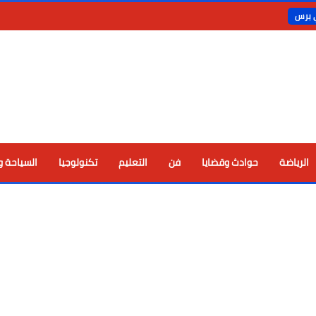
ي برس
الرياضة
حوادث وقضايا
فن
التعليم
تكنولوجيا
السياحة و