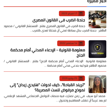
أخبار مميزة
17 فبراير 2023
جنحة الضرب في القانون المصري
جنحة الضرب في القانون المصري بقلم : المستشار القانوني / محمود
الطاهر جنحة الضرب بكل بساطة تعني أن شخصًا تعدى بالضرب…
14 سبتمبر 2022
معلومة قانونية - الإدعاء المدني أمام محكمة
الجنح
معلومة قانونية الإدعاء المدني أمام محكمة الجنح؟ بقلم : المستشار القانوني /
محمود الطاهر هو ليه بندعي مدني أمام محكمة …
25 يوليو 2026
​"تريند القباحة".. كيف تحولت "هايدي زيدان" إلى
نموذج مرفوض للست المصرية؟
​ محمد أبو سيف ​في زمن تصدّرت فيه منصات التواصل الاجتماعي المشهد الإعلامي،
لم يعد غريباً أن تنقلب المفاهيم وتتحول …