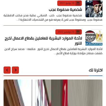
10 يونيو 2021
شخصية محفوظ عجب
شخصية محفوظ عجب كتب : الصباحي عطية مدير مكتب الدقهلية
محفوظ عجب ومحفوظ عجب لمن لا يعرفه هو من الشخصيات الانتهازية ا…
23 نوفمبر 2022
لائحة الموارد البشرية للعاملين بقطاع الاعمال تخرج
للنور
لائحة الموارد البشرية للعاملين بقطاع الاعمال تخرج للنور متابعه:- محمد سراج الدين
كشفت مصادر مؤكدة بوزارة قطاع الأعم…
اخترنا لك