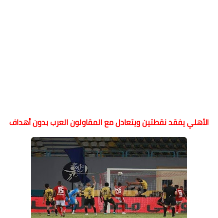
الأهلي يفقد نقطتين ويتعادل مع المقاولون العرب بدون أهداف