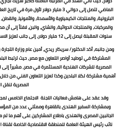
دولار، حيث تأتي الهند في المرتبة الثامنة كأكبر شريك تجار
الماضي لتصل إلى حوالي 3 مليار دولار لأول 
البترولية، والمنتجات الكيمياوية والأسمدة، والأمونيا، والقطن، 
والمركبات، والمنتجات الدوائية، والشاي، والبن، لافتاً إلى أن
سنوات المقبلة ليصل إلى 12 مليار دولار، إلى جانب تعزيز الاستثمارات الهندية في مصر والتي بلغت حوالي 3 مليار دولار حتى 2021.
ومن جانبه، أكد الدكتور/ سريكار ريدي، أمين عام وزارة التجار
المشتركة في توطيد أواصر التعاون مع مصر، حيث ترتبط البلد
المصرية للشركات الهندية المستثمرة في مصر، مشيراً إلى ا
أهمية مشتركة لكلا البلدين وكذا تعزيز التعاون الفني من خلال
المصرية لنقل ال
وقد عقد على هامش فعاليات اللجنة الاجتماع الخامس لمج
وبمشاركة السفير الهندى بالقاهرة وممثلي عدد من المؤسسات 
الجانبين المصرى والهندى باطلاع المشاركين على أهم ما تم منا
نائب رئيس الهيئة العامة للمنطقة الاقتصادية الخاصة لقناة ا