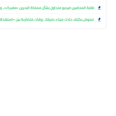
نقابة المحامين: فيديو متداول بشأن مملكة البحرين «مفبرك».. وإ
غموض يكتنف حادث ميناء دمياط.. روايات متضاربة بين «استهد