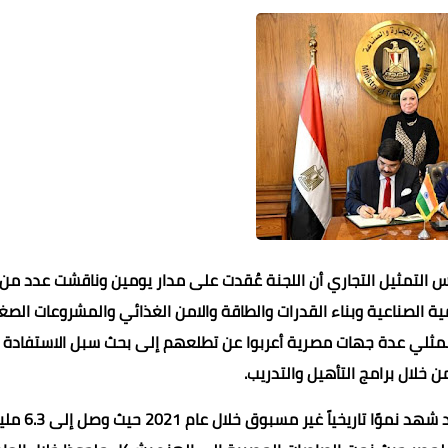
س التمثيل التجاري أن اللجنة عُقدت على مدار يومين وناقشت عدد من
 الصناعية وبناء القدرات والطاقة والامن الغذائي والمشروعات الصغ
أن ممثلي عدة جهات مصرية أعربوا عن تطلعهم إلى بحث سبل الاستفادة
ن خلال برامج التأهيل والتدريب.
وأضاف الواثق بالله أن حجم التبادل التجاري بين مصر والهند قد شهد نموًا تاريخياً غير مسب