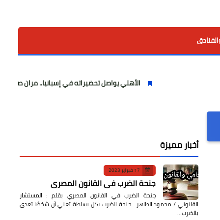
الفنادق
الأهلي يواصل تحضيراته في إسبانيا.. مران صباحي قوي استعدادً
أخبار مميزة
17 فبراير 2023
جنحة الضرب في القانون المصري
جنحة الضرب في القانون المصري بقلم : المستشار
القانوني / محمود الطاهر جنحة الضرب بكل بساطة تعني أن شخصًا تعدى
بالضرب…