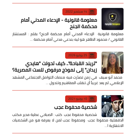
14 سبتمبر 2022
معلومة قانونية - الإدعاء المدني أمام
محكمة الجنح
معلومة قانونية الإدعاء المدني أمام محكمة الجنح؟ بقلم : المستشار
القانوني / محمود الطاهر هو ليه بندعي مدني أمام محكمة …
25 يوليو 2026
​"تريند القباحة".. كيف تحولت "هايدي
زيدان" إلى نموذج مرفوض للست المصرية؟
​ محمد أبو سيف ​في زمن تصدّرت فيه منصات التواصل الاجتماعي المشهد
الإعلامي، لم يعد غريباً أن تنقلب المفاهيم وتتحول …
10 يونيو 2021
شخصية محفوظ عجب
شخصية محفوظ عجب كتب : الصباحي عطية مدير مكتب
الدقهلية محفوظ عجب ومحفوظ عجب لمن لا يعرفه هو من الشخصيات
الانتهازية ا…