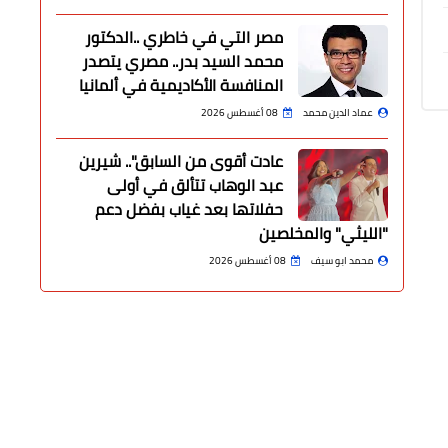
مصر التي في خاطري ..الدكتور
محمد السيد بدر.. مصري يتصدر
المنافسة الأكاديمية في ألمانيا
عماد الدين محمد
08 أغسطس 2026
عادت أقوى من السابق".. شيرين
عبد الوهاب تتألق في أولى
حفلاتها بعد غياب بفضل دعم
"الليثي" والمخلصين
محمد ابو سيف
08 أغسطس 2026