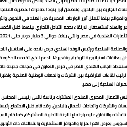
ي لمصر حيث نمت الصادرات المصرية إلى الهند بشكل ملحوظ خلال العا
مرة في تاريخ العلاقات التجارية بين البلدين، وتتضمن أبرز بنود الصادرات المصرية المنتج
والموالح بينما تتمثل أبرز الواردات المصرية من الهند في اللحوم، والأر
 مصر والهند تستهدفان الارتقاء بحجم التبادل التجاري بينهما خلال الخم
ة والصناعة الهندية ورئيس الوفد الهندي حرص بلاده على استغلال اللج
ان بعلاقات استراتيجية تاريخية، وتقديرها للدعم الذي تقدمه الحكومة
ستعداد الجانب الهندي للنظر في فرص التعاون في مجالات جديدة ذات
 ترتيب لقاءات افتراضية بين الشركات والجهات الوطنية الهندية ونظيرت
خبرات الهندية إلى مصر.
لس الأعمال المصرى الهندى المشترك برئاسة نائبى رئيسى المجلس
والشركات واتحادات الأعمال بالبلدين، وقد قام خلال الاجتماع رئيسا
قشته والاتفاق عليه باجتماع اللجنة التجارية المشتركة، كما قام السي
لسويس بعرض اهم المزايا والحوافز الاستثمارية والقطاعات ذات الأولوي