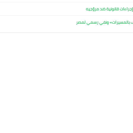
جراءات قانونية ضد مروّجيه
اف بالمسيرات» ونفي رسمي لمصر