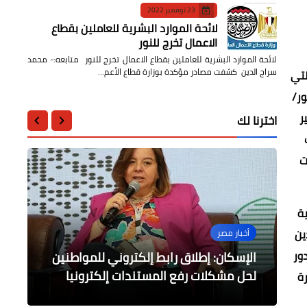
23 نوفمبر 2022
لائحة الموارد البشرية للعاملين بقطاع
الاعمال تخرج للنور
لائحة الموارد البشرية للعاملين بقطاع الاعمال تخرج للنور متابعه:- محمد
سراج الدين كشفت مصادر مؤكدة بوزارة قطاع الأعم…
لتي
ور/
ر
اخترنا لك
ت
ية
ين
عربى
أخبار مصر
أخبار مصر
أخبار مصر
حوادث وقضايا
ور
وزارة التخطيط: تدشين أكبر محطة طاقة
الإسكان: إطلاق رابط إلكتروني للمواطنين
نقيب المحامين : نحارب الفساد ولن نسمح
الداخلية: ضبط ٤٤٨قطعة أثرية قبل بيعها
قافلة مساعدات إنسانية "أهالينا في غزة"
بعودته
بالإسكندرية
رياح في أفريقيا
تنطلق من مصر لدعم أطفال غزة
لحل مشكلات رفع المستندات إلكترونيا
ة