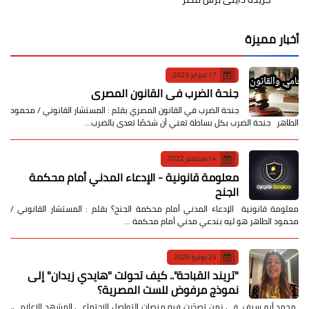
أخبار مميزة
17 فبراير 2023
جنحة الضرب في القانون المصري
جنحة الضرب في القانون المصري بقلم : المستشار القانوني / محمود
الطاهر جنحة الضرب بكل بساطة تعني أن شخصًا تعدى بالضرب…
14 سبتمبر 2022
معلومة قانونية - الإدعاء المدني أمام محكمة
الجنح
معلومة قانونية الإدعاء المدني أمام محكمة الجنح؟ بقلم : المستشار القانوني /
محمود الطاهر هو ليه بندعي مدني أمام محكمة …
25 يوليو 2026
​"تريند القباحة".. كيف تحولت "هايدي زيدان" إلى
نموذج مرفوض للست المصرية؟
​ محمد أبو سيف ​في زمن تصدّرت فيه منصات التواصل الاجتماعي المشهد الإعلامي،