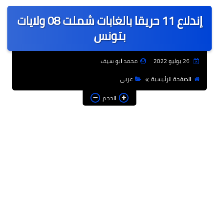
عربى
إندلاع 11 حريقا بالغابات شملت 08 ولايات
عالمى
بتونس
الرياضة
26 يوليو 2022
محمد ابو سيف
حوادث وقضايا
الصفحة الرئيسية
عربى
فن
الحجم
التعليم
تكنولوجيا
السياحة والفنادق