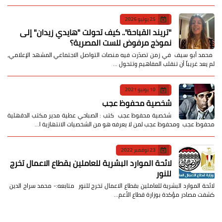
25 يوليو 2026
​"تريند القباحة".. كيف تحولت "هايدي زيدان" إلى
نموذج مرفوض للست المصرية؟
​ محمد أبو سيف ​في زمن تصدّرت فيه منصات التواصل الاجتماعي المشهد الإعلامي،
لم يعد غريباً أن تنقلب المفاهيم وتتحول …
10 يونيو 2021
شخصية محفوظ عجب
شخصية محفوظ عجب كتب : الصباحي عطية مدير مكتب الدقهلية
محفوظ عجب ومحفوظ عجب لمن لا يعرفه هو من الشخصيات الانتهازية ا…
23 نوفمبر 2022
لائحة الموارد البشرية للعاملين بقطاع الاعمال تخرج
للنور
لائحة الموارد البشرية للعاملين بقطاع الاعمال تخرج للنور متابعه:- محمد سراج الدين
كشفت مصادر مؤكدة بوزارة قطاع الأعم…