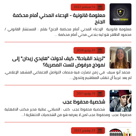
14 سبتمبر 2022
معلومة قانونية - الإدعاء المدني أمام محكمة
الجنح
معلومة قانونية الإدعاء المدني أمام محكمة الجنح؟ بقلم : المستشار القانوني /
محمود الطاهر هو ليه بندعي مدني أمام محكمة …
25 يوليو 2026
​"تريند القباحة".. كيف تحولت "هايدي زيدان" إلى
نموذج مرفوض للست المصرية؟
​ محمد أبو سيف ​في زمن تصدّرت فيه منصات التواصل الاجتماعي المشهد الإعلامي،
لم يعد غريباً أن تنقلب المفاهيم وتتحول …
10 يونيو 2021
شخصية محفوظ عجب
شخصية محفوظ عجب كتب : الصباحي عطية مدير مكتب الدقهلية
محفوظ عجب ومحفوظ عجب لمن لا يعرفه هو من الشخصيات الانتهازية ا…
23 نوفمبر 2022