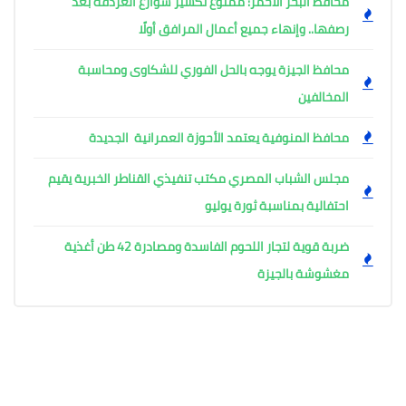
محافظ البحر الأحمر: ممنوع تكسير شوارع الغردقة بعد
رصفها.. وإنهاء جميع أعمال المرافق أولًا
محافظ الجيزة يوجه بالحل الفوري للشكاوى ومحاسبة
المخالفين
محافظ المنوفية يعتمد الأحوزة العمرانية الجديدة
مجلس الشباب المصري مكتب تنفيذي القناطر الخبرية يقيم
احتفالية بمناسبة ثورة يوليو
ضربة قوية لتجار اللحوم الفاسدة ومصادرة 42 طن أغذية
مغشوشة بالجيزة