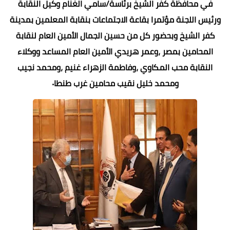
في محافظة كفر الشيخ برئاسة/سامي الغنام وكيل النقابة
ورئيس اللجنة مؤتمرا بقاعة الاجتماعات بنقابة المعلمين بمدينة
كفر الشيخ وبحضور كل من حسين الجمال الأمين العام لنقابة
المحامين بمصر ،وعمر هريدي الأمين العام المساعد ووكلاء
النقابة محب المكاوي ،وفاطمة الزهراء غنيم ،ومحمد نجيب
ومحمد خليل نقيب محامين غرب طنطا٠