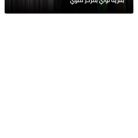
الجميلة
بقرية نواي بمركز ملوي
بحدائق الاهرام ومساكن الرماية
الكنانى أسطورة تدريب نادى المنصورة
زوجان شرطيان يتغلبان على راكب مشاغب
آخر الأخبار
الكاتب والشاعر عماد الدين محمد | يكتب
يوميات شاعر وقصيدة : مازلتُ بخير
عماد الدين محمد
07 أغسطس 2026
إنجاز تاريخي.. ناشئات كرة اليد المصرية
يكتبن التاريخ ويرتقين للمربع الذهبي
بمونديال العالم
محمد ابو سيف
07 أغسطس 2026
مجدي حطب يهنئ اتحاد كرة اليد بالتأهل
التاريخي لناشئات 2008 للمربع الذهبي
محمد ابو سيف
07 أغسطس 2026