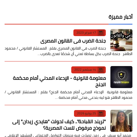
أخبار مميزة
17 فبراير 2023
جنحة الضرب في القانون المصري
جنحة الضرب في القانون المصري بقلم : المستشار القانوني / محمود
الطاهر جنحة الضرب بكل بساطة تعني أن شخصًا تعدى بالضرب…
14 سبتمبر 2022
معلومة قانونية - الإدعاء المدني أمام محكمة
الجنح
معلومة قانونية الإدعاء المدني أمام محكمة الجنح؟ بقلم : المستشار القانوني /
محمود الطاهر هو ليه بندعي مدني أمام محكمة …
25 يوليو 2026
​"تريند القباحة".. كيف تحولت "هايدي زيدان" إلى
نموذج مرفوض للست المصرية؟
​ محمد أبو سيف ​في زمن تصدّرت فيه منصات التواصل الاجتماعي المشهد الإعلامي،