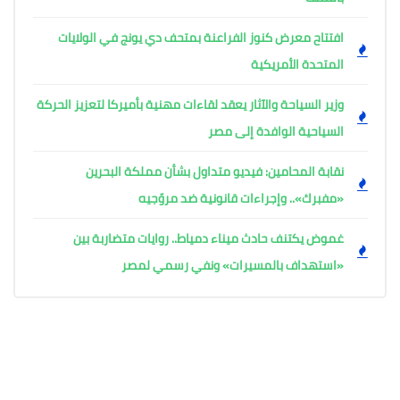
افتتاح معرض كنوز الفراعنة بمتحف دي يونج في الولايات
المتحدة الأمريكية
وزير السياحة والآثار يعقد لقاءات مهنية بأميركا لتعزيز الحركة
السياحية الوافدة إلى مصر
نقابة المحامين: فيديو متداول بشأن مملكة البحرين
«مفبرك».. وإجراءات قانونية ضد مروّجيه
غموض يكتنف حادث ميناء دمياط.. روايات متضاربة بين
«استهداف بالمسيرات» ونفي رسمي لمصر