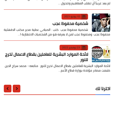
لم يعد غريباً أن تنقلب المفاهيم وتتحول …
10 يونيو 2021
شخصية محفوظ عجب
شخصية محفوظ عجب كتب : الصباحي عطية مدير مكتب الدقهلية
محفوظ عجب ومحفوظ عجب لمن لا يعرفه هو من الشخصيات الانتهازية ا…
23 نوفمبر 2022
لائحة الموارد البشرية للعاملين بقطاع الاعمال تخرج
للنور
لائحة الموارد البشرية للعاملين بقطاع الاعمال تخرج للنور متابعه:- محمد سراج الدين
كشفت مصادر مؤكدة بوزارة قطاع الأعم…
اخترنا لك