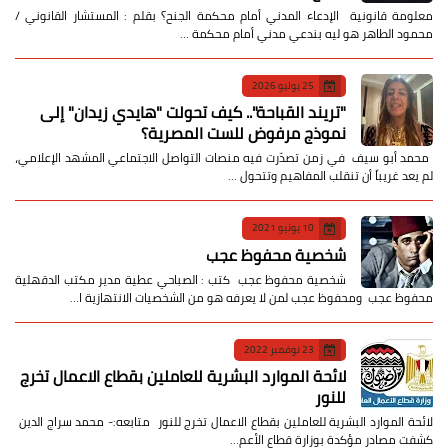
معلومة قانونية الإدعاء المدني أمام محكمة الجنح؟ بقلم : المستشار القانوني /
محمود الطاهر هو ليه بندعي مدني أمام محكمة …
25 يوليو 2026
​"تريند القباحة".. كيف تحولت "هايدي زيدان" إلى
نموذج مرفوض للست المصرية؟
​ محمد أبو سيف ​في زمن تصدّرت فيه منصات التواصل الاجتماعي المشهد الإعلامي،
لم يعد غريباً أن تنقلب المفاهيم وتتحول …
10 يونيو 2021
شخصية محفوظ عجب
شخصية محفوظ عجب كتب : الصباحي عطية مدير مكتب الدقهلية
محفوظ عجب ومحفوظ عجب لمن لا يعرفه هو من الشخصيات الانتهازية ا…
23 نوفمبر 2022
لائحة الموارد البشرية للعاملين بقطاع الاعمال تخرج
للنور
لائحة الموارد البشرية للعاملين بقطاع الاعمال تخرج للنور متابعه:- محمد سراج الدين
كشفت مصادر مؤكدة بوزارة قطاع الأعم…