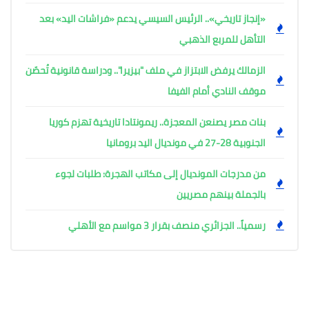
«إنجاز تاريخي».. الرئيس السيسي يدعم «فراشات اليد» بعد
التأهل للمربع الذهبي
الزمالك يرفض الابتزاز في ملف "بيزيرا".. ودراسة قانونية تُحصّن
موقف النادي أمام الفيفا
بنات مصر يصنعن المعجزة.. ريمونتادا تاريخية تهزم كوريا
الجنوبية 28-27 في مونديال اليد برومانيا
من مدرجات المونديال إلى مكاتب الهجرة: طلبات لجوء
بالجملة بينهم مصريين
رسمياً.. الجزائري منصف بقرار 3 مواسم مع الأهلي