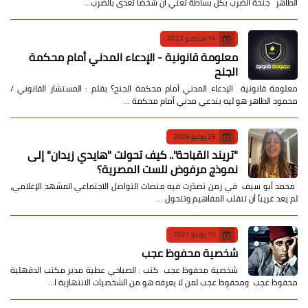
الطاهر جنحة الضرب بكل بساطة تعني أن شخصًا تعدى بالضرب…
14 سبتمبر 2022
معلومة قانونية - الإدعاء المدني أمام محكمة
الجنح
معلومة قانونية الإدعاء المدني أمام محكمة الجنح؟ بقلم : المستشار القانوني /
محمود الطاهر هو ليه بندعي مدني أمام محكمة …
25 يوليو 2026
​"تريند القباحة".. كيف تحولت "هايدي زيدان" إلى
نموذج مرفوض للست المصرية؟
​ محمد أبو سيف ​في زمن تصدّرت فيه منصات التواصل الاجتماعي المشهد الإعلامي،
لم يعد غريباً أن تنقلب المفاهيم وتتحول …
10 يونيو 2021
شخصية محفوظ عجب
شخصية محفوظ عجب كتب : الصباحي عطية مدير مكتب الدقهلية
محفوظ عجب ومحفوظ عجب لمن لا يعرفه هو من الشخصيات الانتهازية ا…