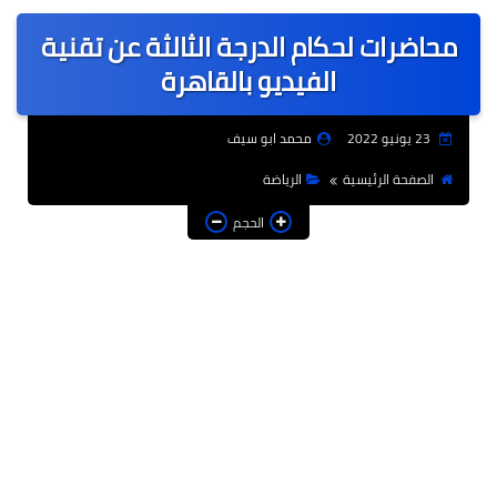
عربى
محاضرات لحكام الدرجة الثالثة عن تقنية
عالمى
الفيديو بالقاهرة
الرياضة
23 يونيو 2022
محمد ابو سيف
حوادث وقضايا
الصفحة الرئيسية
الرياضة
فن
الحجم
التعليم
تكنولوجيا
السياحة والفنادق