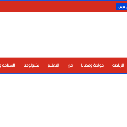
ي برس
الرياضة
حوادث وقضايا
فن
التعليم
تكنولوجيا
السياحة و