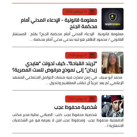
14 سبتمبر 2022
معلومة قانونية - الإدعاء المدني أمام
محكمة الجنح
معلومة قانونية الإدعاء المدني أمام محكمة الجنح؟ بقلم : المستشار
القانوني / محمود الطاهر هو ليه بندعي مدني أمام محكمة …
25 يوليو 2026
​"تريند القباحة".. كيف تحولت "هايدي
زيدان" إلى نموذج مرفوض للست المصرية؟
​ محمد أبو سيف ​في زمن تصدّرت فيه منصات التواصل الاجتماعي المشهد
الإعلامي، لم يعد غريباً أن تنقلب المفاهيم وتتحول …
10 يونيو 2021
شخصية محفوظ عجب
شخصية محفوظ عجب كتب : الصباحي عطية مدير مكتب
الدقهلية محفوظ عجب ومحفوظ عجب لمن لا يعرفه هو من الشخصيات
الانتهازية ا…