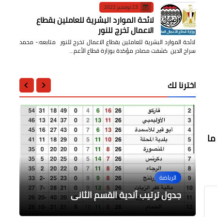
23 نوفمبر 2022
لائحة الموارد البشرية للعاملين بقطاع
الاعمال تخرج للنور
لائحة الموارد البشرية للعاملين بقطاع الاعمال تخرج للنور متابعه:- محمد
سراج الدين كشفت مصادر مؤكدة بوزارة قطاع الأعم…
اخترنا لك
 تنوع ما
الرأى
الرياضة
أخبار مصر
الرياضة
الرياضة
المنتخب الكفرواي يدك حصون الكوم
قرار مجلس الدوله لتحديد سعر الغرف
قصر الشناوي تحفه معماريه داخل مدينة
الفندقية
المنصوره
الاحمر بليفر نوب
جدول ترتيب أندية القسم الثانى
إصابة نجم برشلونة بفيروس كورونا