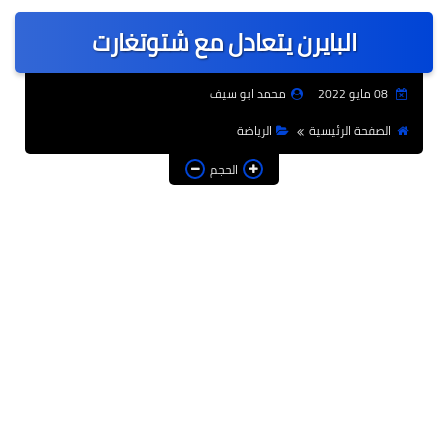
عربى
البايرن يتعادل مع شتوتغارت
عالمى
الرياضة
08 مايو 2022
محمد ابو سيف
حوادث وقضايا
الصفحة الرئيسية
الرياضة
فن
الحجم
التعليم
تكنولوجيا
السياحة والفنادق