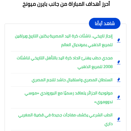
أحرز أهداف المباراة من جانب بايرن ميونخ
شاهد أيضًا
إنجاز تاريخي.. ناشئات كرة اليد المصرية يكتبن التاريخ ويرتقين
للمربع الذهبي بمونديال العالم
مجدي حطب يهنئ اتحاد كرة اليد بالتأهل التاريخي لناشئات
2008 للمربع الذهبي
السلطان المصري واستقبال حاشد للنجم المصري
مولودية الجزائر يتعاقد رسميًا مع البوروندي «موسي
ندووموي»
الطب الشرعي يكشف مفاجآت جديدة في قضية المغربي
داري