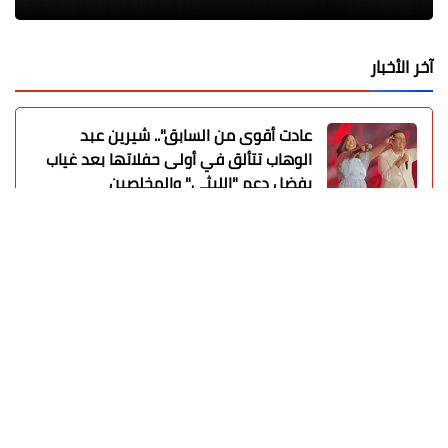
آخر الأخبار
عادت أقوى من السابق".. شيرين عبد
الوهاب تتألق في أولى حفلاتها بعد غياب
بفضل دعم "الليثي" والمخلصين
محمد ابو سيف
08 أغسطس 2026
الكاتب والشاعر عماد الدين محمد | يكتب
يوميات شاعر وقصيدة : مازلتُ بخير
عماد الدين محمد
07 أغسطس 2026
إنجاز تاريخي.. ناشئات كرة اليد المصرية
يكتبن التاريخ ويرتقين للمربع الذهبي
بمونديال العالم
محمد ابو سيف
07 أغسطس 2026