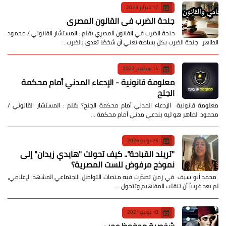
17 فبراير 2023
جنحة الضرب في القانون المصري
جنحة الضرب في القانون المصري بقلم : المستشار القانوني / محمود
الطاهر جنحة الضرب بكل بساطة تعني أن شخصًا تعدى بالضرب…
14 سبتمبر 2022
معلومة قانونية - الإدعاء المدني أمام محكمة
الجنح
معلومة قانونية الإدعاء المدني أمام محكمة الجنح؟ بقلم : المستشار القانوني /
محمود الطاهر هو ليه بندعي مدني أمام محكمة …
25 يوليو 2026
​"تريند القباحة".. كيف تحولت "هايدي زيدان" إلى
نموذج مرفوض للست المصرية؟
​ محمد أبو سيف ​في زمن تصدّرت فيه منصات التواصل الاجتماعي المشهد الإعلامي،
لم يعد غريباً أن تنقلب المفاهيم وتتحول …
10 يونيو 2021
شخصية محفوظ عجب