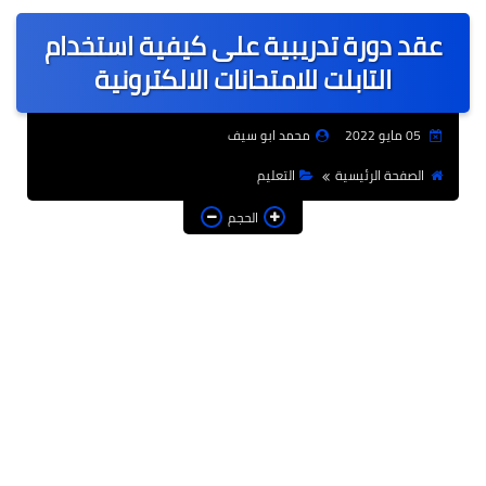
عربى
عقد دورة تدريبية على كيفية استخدام
عالمى
التابلت للامتحانات الالكترونية
الرياضة
05 مايو 2022
محمد ابو سيف
حوادث وقضايا
الصفحة الرئيسية
التعليم
فن
الحجم
التعليم
تكنولوجيا
السياحة والفنادق