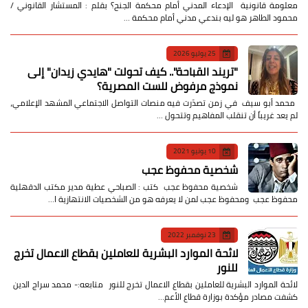
معلومة قانونية الإدعاء المدني أمام محكمة الجنح؟ بقلم : المستشار القانوني /
محمود الطاهر هو ليه بندعي مدني أمام محكمة …
25 يوليو 2026
​"تريند القباحة".. كيف تحولت "هايدي زيدان" إلى
نموذج مرفوض للست المصرية؟
​ محمد أبو سيف ​في زمن تصدّرت فيه منصات التواصل الاجتماعي المشهد الإعلامي،
لم يعد غريباً أن تنقلب المفاهيم وتتحول …
10 يونيو 2021
شخصية محفوظ عجب
شخصية محفوظ عجب كتب : الصباحي عطية مدير مكتب الدقهلية
محفوظ عجب ومحفوظ عجب لمن لا يعرفه هو من الشخصيات الانتهازية ا…
23 نوفمبر 2022
لائحة الموارد البشرية للعاملين بقطاع الاعمال تخرج
للنور
لائحة الموارد البشرية للعاملين بقطاع الاعمال تخرج للنور متابعه:- محمد سراج الدين
كشفت مصادر مؤكدة بوزارة قطاع الأعم…