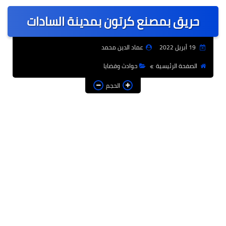
عربى
حريق بمصنع كرتون بمدينة السادات
عالمى
الرياضة
19 أبريل 2022
عماد الدين محمد
حوادث وقضايا
الصفحة الرئيسية
حوادث وقضايا
فن
الحجم
التعليم
تكنولوجيا
السياحة والفنادق