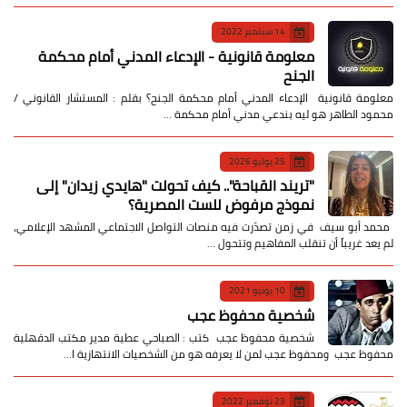
14 سبتمبر 2022
معلومة قانونية - الإدعاء المدني أمام محكمة
الجنح
معلومة قانونية الإدعاء المدني أمام محكمة الجنح؟ بقلم : المستشار القانوني /
محمود الطاهر هو ليه بندعي مدني أمام محكمة …
25 يوليو 2026
​"تريند القباحة".. كيف تحولت "هايدي زيدان" إلى
نموذج مرفوض للست المصرية؟
​ محمد أبو سيف ​في زمن تصدّرت فيه منصات التواصل الاجتماعي المشهد الإعلامي،
لم يعد غريباً أن تنقلب المفاهيم وتتحول …
10 يونيو 2021
شخصية محفوظ عجب
شخصية محفوظ عجب كتب : الصباحي عطية مدير مكتب الدقهلية
محفوظ عجب ومحفوظ عجب لمن لا يعرفه هو من الشخصيات الانتهازية ا…
23 نوفمبر 2022