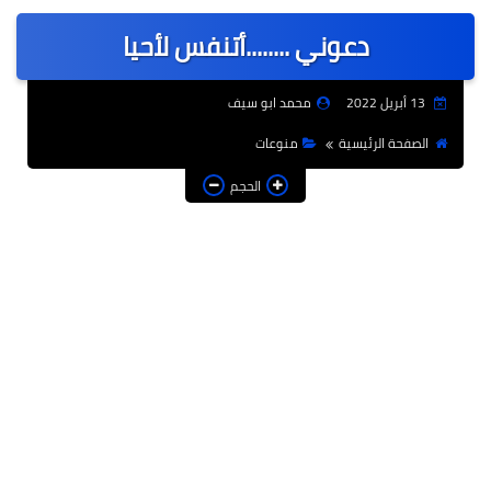
عربى
دعوني ........أتنفس لأحيا
عالمى
الرياضة
13 أبريل 2022
محمد ابو سيف
حوادث وقضايا
الصفحة الرئيسية
منوعات
فن
الحجم
التعليم
تكنولوجيا
السياحة والفنادق