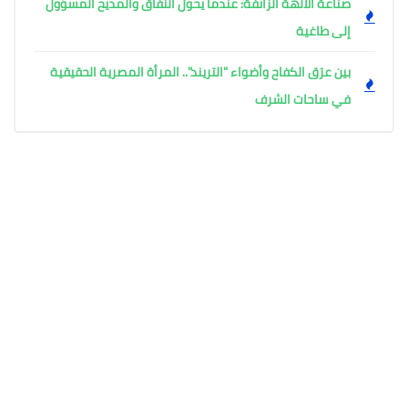
صناعة الآلهة الزائفة: عندما يحول النفاق والمديح المسؤول
إلى طاغية
بين عرَق الكفاح وأضواء "التريند".. المرأة المصرية الحقيقية
في ساحات الشرف