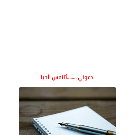
دعوني ........أتنفس لأحيا