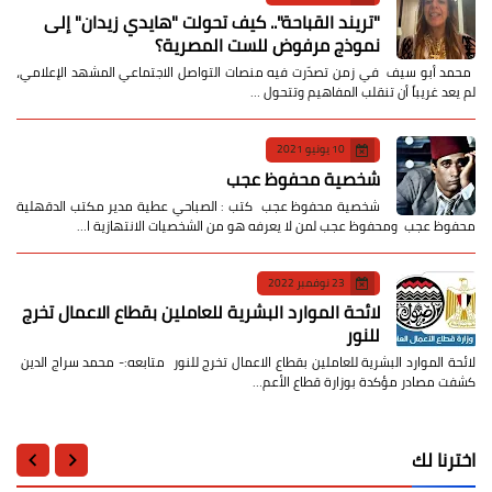
​"تريند القباحة".. كيف تحولت "هايدي زيدان" إلى
نموذج مرفوض للست المصرية؟
​ محمد أبو سيف ​في زمن تصدّرت فيه منصات التواصل الاجتماعي المشهد الإعلامي،
لم يعد غريباً أن تنقلب المفاهيم وتتحول …
10 يونيو 2021
شخصية محفوظ عجب
شخصية محفوظ عجب كتب : الصباحي عطية مدير مكتب الدقهلية
محفوظ عجب ومحفوظ عجب لمن لا يعرفه هو من الشخصيات الانتهازية ا…
23 نوفمبر 2022
لائحة الموارد البشرية للعاملين بقطاع الاعمال تخرج
للنور
لائحة الموارد البشرية للعاملين بقطاع الاعمال تخرج للنور متابعه:- محمد سراج الدين
كشفت مصادر مؤكدة بوزارة قطاع الأعم…
اخترنا لك