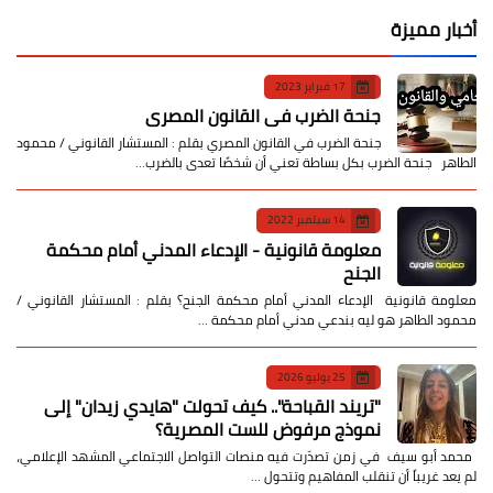
أخبار مميزة
17 فبراير 2023
جنحة الضرب في القانون المصري
جنحة الضرب في القانون المصري بقلم : المستشار القانوني / محمود
الطاهر جنحة الضرب بكل بساطة تعني أن شخصًا تعدى بالضرب…
14 سبتمبر 2022
معلومة قانونية - الإدعاء المدني أمام محكمة
الجنح
معلومة قانونية الإدعاء المدني أمام محكمة الجنح؟ بقلم : المستشار القانوني /
محمود الطاهر هو ليه بندعي مدني أمام محكمة …
25 يوليو 2026
​"تريند القباحة".. كيف تحولت "هايدي زيدان" إلى
نموذج مرفوض للست المصرية؟
​ محمد أبو سيف ​في زمن تصدّرت فيه منصات التواصل الاجتماعي المشهد الإعلامي،
لم يعد غريباً أن تنقلب المفاهيم وتتحول …