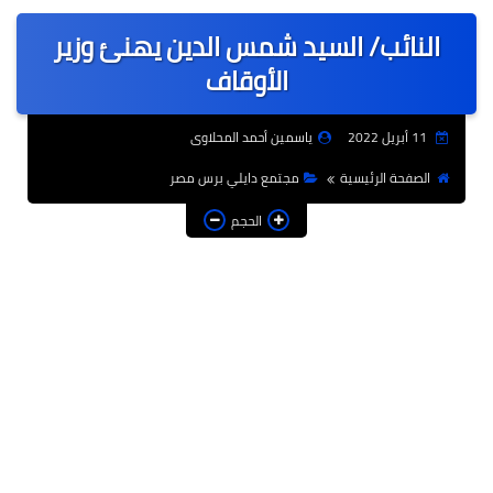
عربى
النائب/ السيد شمس الدين يهنئ وزير
عالمى
الأوقاف
الرياضة
11 أبريل 2022
ياسمين أحمد المحلاوى
حوادث وقضايا
الصفحة الرئيسية
مجتمع دايلي برس مصر
فن
الحجم
التعليم
تكنولوجيا
السياحة والفنادق