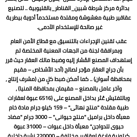
بدائرة مركز شرطة شبين_القناطر_بالقليوبية .. لتصنيع
عقاقير طبية مغشوشة ومقلدة مستخدماً أدوية بيطرية
غير صالحة للإستخدام الآدمى.
عقب تقنين الإجراءات بالتنسيق مع قطاع الأمن العام
وبمرافقة لجنة من الجهات المعنية المختصة تم
إستهداف المصنع المُشار إليه وضبط مالك العقار حيث قرر
بأن جراج العقار مؤجر لصالح (أحد الأشخاص – مقيم
بمحافظة أسوان) .. كما أمكن ضبط كلٍ من (مشرف إنتاج ،
وآخر عامل بالمصنع – مقيمان بمحافظة المنيا) ،
وبالتفتيش عُثر بداخل المصنع على (6516 عبوة لعقارات
طبية مقلدة "منتج نهائى" – 159 كيلو جرام مادة خام
معبأة داخل براميل "منتج حيوانى" – 3000 جرام "مضاد
حيوى للدواجن" معبأة داخل عبوات – 31000 عبوة
كرتونية فارغة لعقاقير مختلفة – 220000 نشرة داخلية