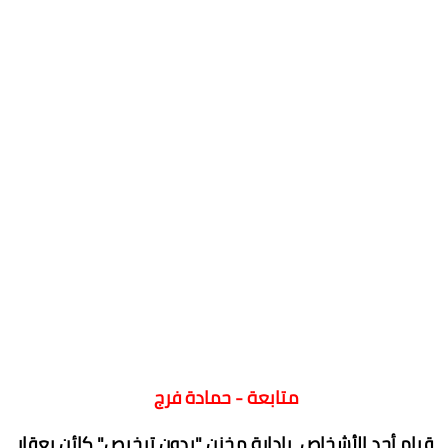
متابعة - حمادة فرج
قيام أحد الأشخاص بإدارة مخزن "بدون ترخيص" كائن بعقار