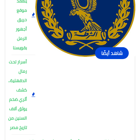
يتفقد
موقع
حريق
أجهور
الرمل
بقويسنا
شاهد أيضًا
أسرار تحت
رمال
الدقهلية..
كشف
أثري ضخم
يوثق آلاف
السنين من
تاريخ مصر