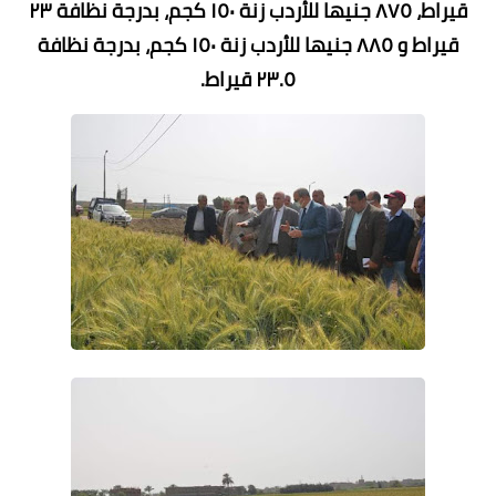
قيراط، ٨٧٥ جنيها للأردب زنة ١٥٠ كجم، بدرجة نظافة ٢٣
قيراط و ٨٨٥ جنيها للأردب زنة ١٥٠ كجم، بدرجة نظافة
٢٣.٥ قيراط.