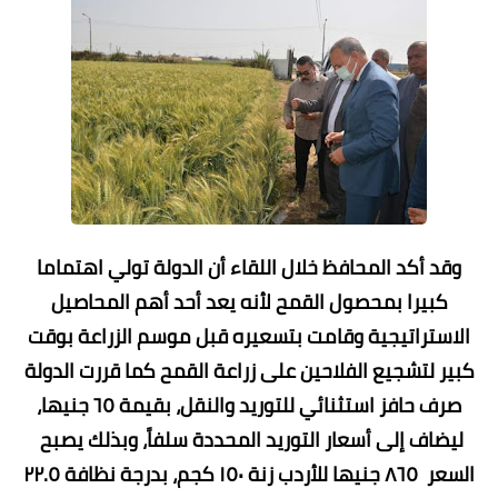
وقد أكد المحافظ خلال اللقاء أن الدولة تولي اهتماما
كبيرا بمحصول القمح لأنه يعد أحد أهم المحاصيل
الاستراتيجية وقامت بتسعيره قبل موسم الزراعة بوقت
كبير لتشجيع الفلاحين على زراعة القمح كما قررت الدولة
صرف حافز استثنائي للتوريد والنقل، بقيمة ٦٥ جنيها،
ليضاف إلى أسعار التوريد المحددة سلفاً، وبذلك يصبح
السعر ٨٦٥ جنيها للأردب زنة ١٥٠ كجم، بدرجة نظافة ٢٢.٥