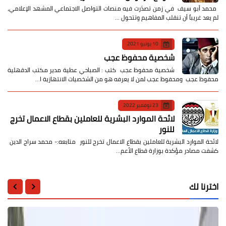
​ محمد أبو سيف ​في زمن تصدّرت فيه منصات التواصل الاجتماعي المشهد الإعلامي،
لم يعد غريباً أن تنقلب المفاهيم وتتحول …
10 يونيو 2021
شخصية محفوظ عجب
شخصية محفوظ عجب كتب : الصباحي عطية مدير مكتب الدقهلية
محفوظ عجب ومحفوظ عجب لمن لا يعرفه هو من الشخصيات الانتهازية ا…
23 نوفمبر 2022
لائحة الموارد البشرية للعاملين بقطاع الاعمال تخرج
للنور
لائحة الموارد البشرية للعاملين بقطاع الاعمال تخرج للنور متابعه:- محمد سراج الدين
كشفت مصادر مؤكدة بوزارة قطاع الأعم…
اخترنا لك