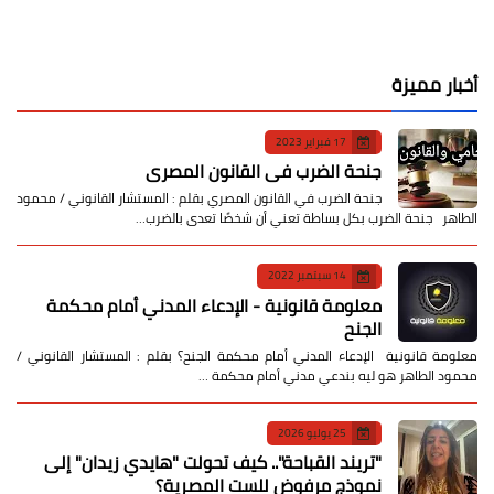
أخبار مميزة
17 فبراير 2023
جنحة الضرب في القانون المصري
جنحة الضرب في القانون المصري بقلم : المستشار القانوني / محمود
الطاهر جنحة الضرب بكل بساطة تعني أن شخصًا تعدى بالضرب…
14 سبتمبر 2022
معلومة قانونية - الإدعاء المدني أمام محكمة
الجنح
معلومة قانونية الإدعاء المدني أمام محكمة الجنح؟ بقلم : المستشار القانوني /
محمود الطاهر هو ليه بندعي مدني أمام محكمة …
25 يوليو 2026
​"تريند القباحة".. كيف تحولت "هايدي زيدان" إلى
نموذج مرفوض للست المصرية؟