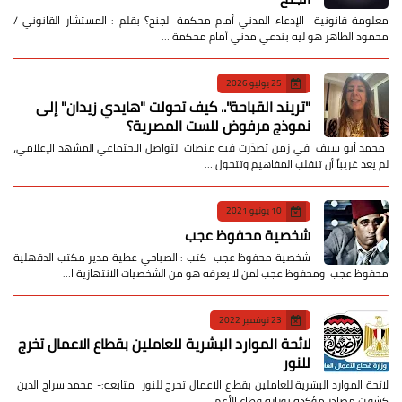
معلومة قانونية الإدعاء المدني أمام محكمة الجنح؟ بقلم : المستشار القانوني /
محمود الطاهر هو ليه بندعي مدني أمام محكمة …
25 يوليو 2026
​"تريند القباحة".. كيف تحولت "هايدي زيدان" إلى
نموذج مرفوض للست المصرية؟
​ محمد أبو سيف ​في زمن تصدّرت فيه منصات التواصل الاجتماعي المشهد الإعلامي،
لم يعد غريباً أن تنقلب المفاهيم وتتحول …
10 يونيو 2021
شخصية محفوظ عجب
شخصية محفوظ عجب كتب : الصباحي عطية مدير مكتب الدقهلية
محفوظ عجب ومحفوظ عجب لمن لا يعرفه هو من الشخصيات الانتهازية ا…
23 نوفمبر 2022
لائحة الموارد البشرية للعاملين بقطاع الاعمال تخرج
للنور
لائحة الموارد البشرية للعاملين بقطاع الاعمال تخرج للنور متابعه:- محمد سراج الدين
كشفت مصادر مؤكدة بوزارة قطاع الأعم…