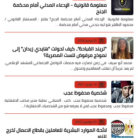
معلومة قانونية - الإدعاء المدني أمام محكمة
الجنح
معلومة قانونية الإدعاء المدني أمام محكمة الجنح؟ بقلم : المستشار القانوني /
محمود الطاهر هو ليه بندعي مدني أمام محكمة …
25 يوليو 2026
​"تريند القباحة".. كيف تحولت "هايدي زيدان" إلى
نموذج مرفوض للست المصرية؟
​ محمد أبو سيف ​في زمن تصدّرت فيه منصات التواصل الاجتماعي المشهد الإعلامي،
لم يعد غريباً أن تنقلب المفاهيم وتتحول …
10 يونيو 2021
شخصية محفوظ عجب
شخصية محفوظ عجب كتب : الصباحي عطية مدير مكتب الدقهلية
محفوظ عجب ومحفوظ عجب لمن لا يعرفه هو من الشخصيات الانتهازية ا…
23 نوفمبر 2022
لائحة الموارد البشرية للعاملين بقطاع الاعمال تخرج
للنور