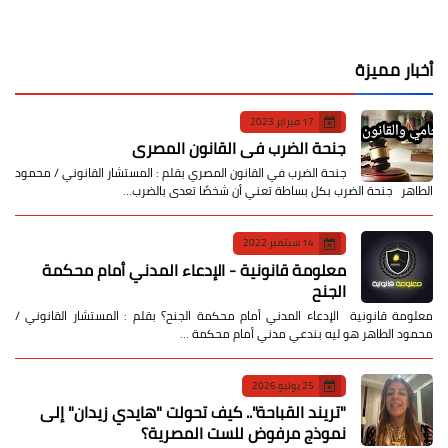
أخبار مميزة
17 فبراير 2023
جنحة الضرب في القانون المصري
جنحة الضرب في القانون المصري بقلم : المستشار القانوني / محمود
الطاهر جنحة الضرب بكل بساطة تعني أن شخصًا تعدى بالضرب…
14 سبتمبر 2022
معلومة قانونية - الإدعاء المدني أمام محكمة
الجنح
معلومة قانونية الإدعاء المدني أمام محكمة الجنح؟ بقلم : المستشار القانوني /
محمود الطاهر هو ليه بندعي مدني أمام محكمة …
25 يوليو 2026
​"تريند القباحة".. كيف تحولت "هايدي زيدان" إلى
نموذج مرفوض للست المصرية؟