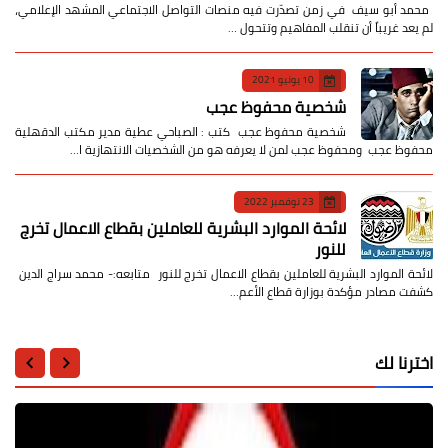
​ محمد أبو سيف ​في زمن تصدّرت فيه منصات التواصل الاجتماعي المشهد الإعلامي،
لم يعد غريباً أن تنقلب المفاهيم وتتحول …
10 يونيو 2021
شخصية محفوظ عجب
شخصية محفوظ عجب كتب : الصباحي عطية مدير مكتب الدقهلية
محفوظ عجب ومحفوظ عجب لمن لا يعرفه هو من الشخصيات الانتهازية ا…
23 نوفمبر 2022
لائحة الموارد البشرية للعاملين بقطاع الاعمال تخرج
للنور
لائحة الموارد البشرية للعاملين بقطاع الاعمال تخرج للنور متابعه:- محمد سراج الدين
كشفت مصادر مؤكدة بوزارة قطاع الأعم…
اخترنا لك