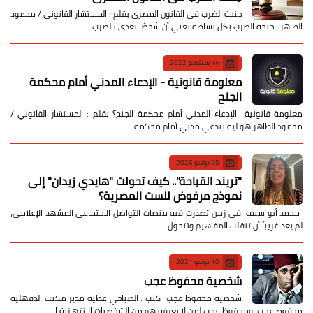
جنحة الضرب في القانون المصري بقلم : المستشار القانوني / محمود
الطاهر جنحة الضرب بكل بساطة تعني أن شخصًا تعدى بالضرب…
14 سبتمبر 2022
معلومة قانونية - الإدعاء المدني أمام محكمة
الجنح
معلومة قانونية الإدعاء المدني أمام محكمة الجنح؟ بقلم : المستشار القانوني /
محمود الطاهر هو ليه بندعي مدني أمام محكمة …
25 يوليو 2026
​"تريند القباحة".. كيف تحولت "هايدي زيدان" إلى
نموذج مرفوض للست المصرية؟
​ محمد أبو سيف ​في زمن تصدّرت فيه منصات التواصل الاجتماعي المشهد الإعلامي،
لم يعد غريباً أن تنقلب المفاهيم وتتحول …
10 يونيو 2021
شخصية محفوظ عجب
شخصية محفوظ عجب كتب : الصباحي عطية مدير مكتب الدقهلية
محفوظ عجب ومحفوظ عجب لمن لا يعرفه هو من الشخصيات الانتهازية ا…