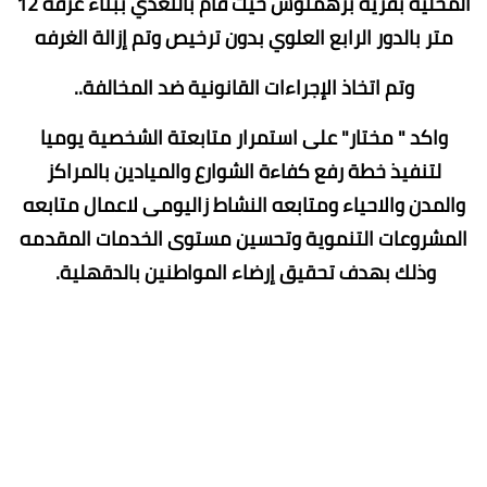
المحلية بقرية برهمتوش حيث قام بالتعدي ببناء غرفه 12
متر بالدور الرابع العلوي بدون ترخيص وتم إزالة الغرفه
وتم اتخاذ الإجراءات القانونية ضد المخالفة..
واكد " مختار" على استمرار متابعتة الشخصية يوميا
لتنفيذ خطة رفع كفاءة الشوارع والميادين بالمراكز
والمدن والاحياء ومتابعه النشاط زاليومى لاعمال متابعه
المشروعات التنموية وتحسين مستوى الخدمات المقدمه
وذلك بهدف تحقيق إرضاء المواطنين بالدقهلية.