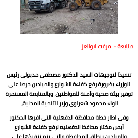
متابعة - مرفت ابوالعز
تنفيذا لتوجيهات السيد الدكتور مصطفى مدبولى رئيس
الوزراء بضرورة رفع كفاءة الشوارع والميادين حرصا على
توفير بيئة صحية وآمنة للمواطنين، وبالمتابعة المستمرة
للواء محمود شعراوى وزير التنمية المحلية،
وفى اطار خطة محافظة الدقهلية التى اقرها الدكتور
أيمن مختار محافظ الدقهليه لرفع كفاءة الشوارع
والميادين بنطاق المحافظة والتي يتم تنفيذها علي