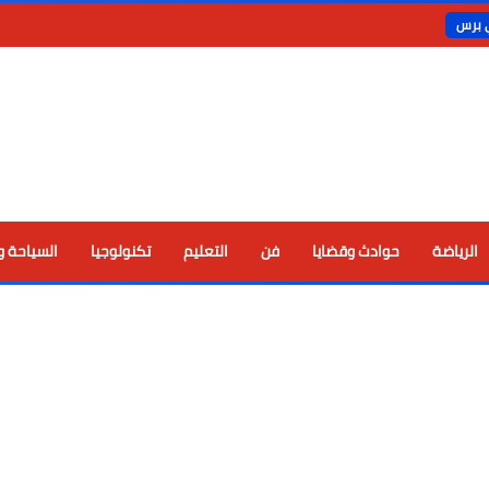
ي برس
الرياضة
حوادث وقضايا
فن
التعليم
تكنولوجيا
السياحة و