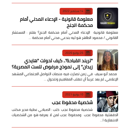
14 سبتمبر 2022
معلومة قانونية - الإدعاء المدني أمام
محكمة الجنح
معلومة قانونية الإدعاء المدني أمام محكمة الجنح؟ بقلم : المستشار
القانوني / محمود الطاهر هو ليه بندعي مدني أمام محكمة …
25 يوليو 2026
​"تريند القباحة".. كيف تحولت "هايدي
زيدان" إلى نموذج مرفوض للست المصرية؟
​ محمد أبو سيف ​في زمن تصدّرت فيه منصات التواصل الاجتماعي المشهد
الإعلامي، لم يعد غريباً أن تنقلب المفاهيم وتتحول …
10 يونيو 2021
شخصية محفوظ عجب
شخصية محفوظ عجب كتب : الصباحي عطية مدير مكتب
الدقهلية محفوظ عجب ومحفوظ عجب لمن لا يعرفه هو من الشخصيات
الانتهازية ا…