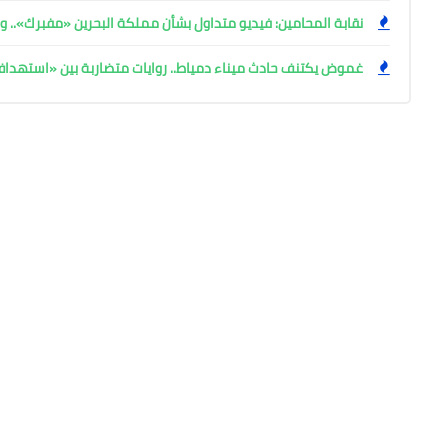
نقابة المحامين: فيديو متداول بشأن مملكة البحرين «مفبرك».. وإ
غموض يكتنف حادث ميناء دمياط.. روايات متضاربة بين «استهد