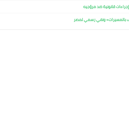
جراءات قانونية ضد مروّجيه
اف بالمسيرات» ونفي رسمي لمصر