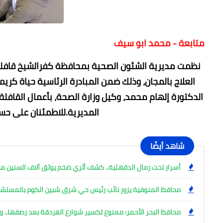
متابعة - محمد ابو سيف
نظمت مديرية الشئون الصحية بمحافظة كفرالشيخ قافل
العلاج بالمجان، وذلك ضمن المبادرة الرئاسية حياة كري
الدكتورة إلهام محمد، وكيل وزارة الصحة، بأعمال القافلة 
المديرية.للاطمئنان على حس
شاهد أيضًا
أسرار تحت رمال الدقهلية.. كشف أثري ضخم يوثق آلاف السنين من
محافظ المنوفية يزور نائب رئيس حي شرق شبين الكوم بالمست
محافظ البحر الأحمر: ممنوع تكسير شوارع الغردقة بعد رصفها.. وإ