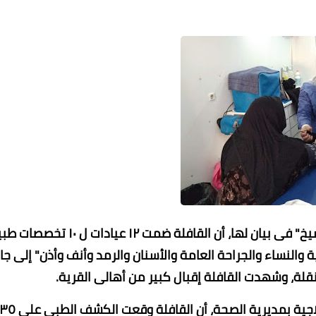
أكدت الدكتورة إلهام محمد، وكيل وزارة الصحة بكفرالشيخ" فى بيان لها، أن القافلة ضمت ١٢ عيادات ل 
 والنساء والجراحة العامة والأسنان والرمد وأنف وأذن" إلى جا
قلة، وشهدت القافلة إقبال كبير من أهالى القرية.
وأوضح الدكتور مجدى شنح، منسق القوافل الطبية العلاجية بمديرية 