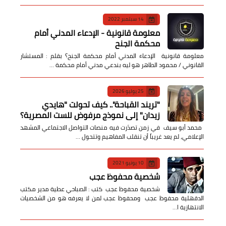
14 سبتمبر 2022
معلومة قانونية - الإدعاء المدني أمام
محكمة الجنح
معلومة قانونية الإدعاء المدني أمام محكمة الجنح؟ بقلم : المستشار
القانوني / محمود الطاهر هو ليه بندعي مدني أمام محكمة …
25 يوليو 2026
​"تريند القباحة".. كيف تحولت "هايدي
زيدان" إلى نموذج مرفوض للست المصرية؟
​ محمد أبو سيف ​في زمن تصدّرت فيه منصات التواصل الاجتماعي المشهد
الإعلامي، لم يعد غريباً أن تنقلب المفاهيم وتتحول …
10 يونيو 2021
شخصية محفوظ عجب
شخصية محفوظ عجب كتب : الصباحي عطية مدير مكتب
الدقهلية محفوظ عجب ومحفوظ عجب لمن لا يعرفه هو من الشخصيات
الانتهازية ا…