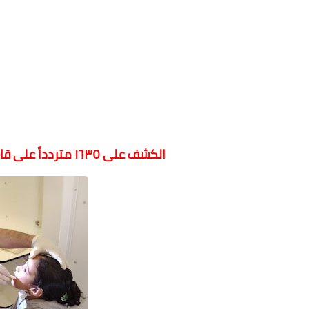
الكشف على ١٦٣٥ متردداً على قافلة حياة كريمة بقرية بطيطة بكفر الشيخ