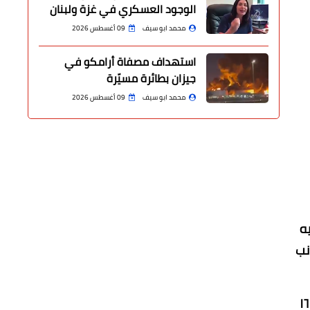
الوجود العسكري في غزة ولبنان
محمد ابو سيف
09 أغسطس 2026
استهداف مصفاة أرامكو في
جيزان بطائرة مسيّرة
محمد ابو سيف
09 أغسطس 2026
١٠ تخصصات طبيه
نب
الصحة، أن القافلة وقعت الكشف الطبي على ١٦٣٥