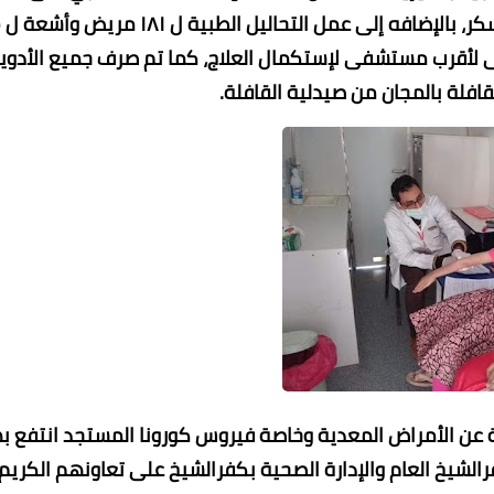
متردد وخضو
 تقارير طبية ل ٤ مرضى وتحويل ٥٣ مرضى لأقرب مستشفى لإستكمال العلاج، كما تم صرف جميع الأدو
افلة بالمجان من صيدلية القافلة.
عن الأمراض المعدية وخاصة فيروس كورونا المستجد انتفع به
رالشيخ العام والإدارة الصحية بكفرالشيخ على تعاونهم الكريم