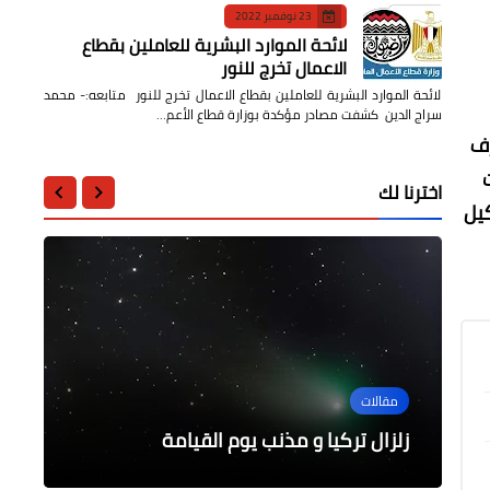
23 نوفمبر 2022
لائحة الموارد البشرية للعاملين بقطاع
الاعمال تخرج للنور
لائحة الموارد البشرية للعاملين بقطاع الاعمال تخرج للنور متابعه:- محمد
سراج الدين كشفت مصادر مؤكدة بوزارة قطاع الأعم…
رف
اخترنا لك
كيل
الثقافة
السياحة والفنادق
السياحة والفنادق
مقالات
السياحة والفنادق
هل يمكن تسجيل إحدى حدائق مصر
تعرّف على أقدم مركز بوليس فى مصر
العمامة قيمة عالمية استثنائية تستحق
بمدينة نويبع
زلزال تركيا و مذنب يوم القيامة
التسجيل تراث لا مادي باليونسكو
التاريخية تراث عالمى باليونسكو؟
رحلة إلى شرم الشيخ مدينة السلام