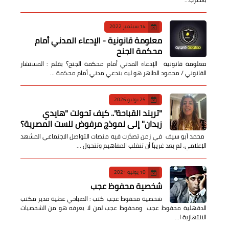
14 سبتمبر 2022
معلومة قانونية - الإدعاء المدني أمام
محكمة الجنح
معلومة قانونية الإدعاء المدني أمام محكمة الجنح؟ بقلم : المستشار
القانوني / محمود الطاهر هو ليه بندعي مدني أمام محكمة …
25 يوليو 2026
​"تريند القباحة".. كيف تحولت "هايدي
زيدان" إلى نموذج مرفوض للست المصرية؟
​ محمد أبو سيف ​في زمن تصدّرت فيه منصات التواصل الاجتماعي المشهد
الإعلامي، لم يعد غريباً أن تنقلب المفاهيم وتتحول …
10 يونيو 2021
شخصية محفوظ عجب
شخصية محفوظ عجب كتب : الصباحي عطية مدير مكتب
الدقهلية محفوظ عجب ومحفوظ عجب لمن لا يعرفه هو من الشخصيات
الانتهازية ا…