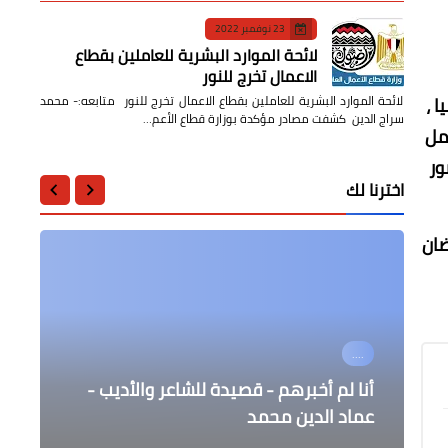
23 نوفمبر 2022
لائحة الموارد البشرية للعاملين بقطاع
الاعمال تخرج للنور
 ،
لائحة الموارد البشرية للعاملين بقطاع الاعمال تخرج للنور متابعه:- محمد
سراج الدين كشفت مصادر مؤكدة بوزارة قطاع الأعم…
مل
ور
اخترنا لك
ضان
....
أخبار مصر
أخبار مصر
....
الرأى
إيقاف خصم 1% من مرتبات العاملين
أنا لم أخبرهم - قصيدة للشاعر والأديب -
السيسي عن قانون الإيجار القديم: المِلكية
بين اليأس والأمل
عماد الدين محمد
يجب أن تعود إليها قيمتها
قوة القلب والشجاعةالجزء الثاني
بالدولة اعتبارا من سبتمبر المقبل