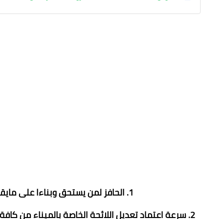
1. الحافز لمن يستحق وبناءا على مايقدم من عمل ووفقا للضوابط القانونية المحددة
2. سرعة اعتماد تعديل اللائحة الخاصة بالميناء من كاف