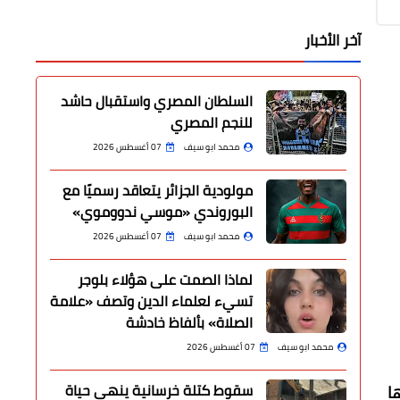
آخر الأخبار
السلطان المصري واستقبال حاشد
للنجم المصري
محمد ابو سيف
07 أغسطس 2026
مولودية الجزائر يتعاقد رسميًا مع
البوروندي «موسي ندووموي»
محمد ابو سيف
07 أغسطس 2026
لماذا الصمت على هؤلاء بلوجر
تسيء لعلماء الدين وتصف «علامة
الصلاة» بألفاظ خادشة
محمد ابو سيف
07 أغسطس 2026
سقوط كتلة خرسانية ينهي حياة
ا