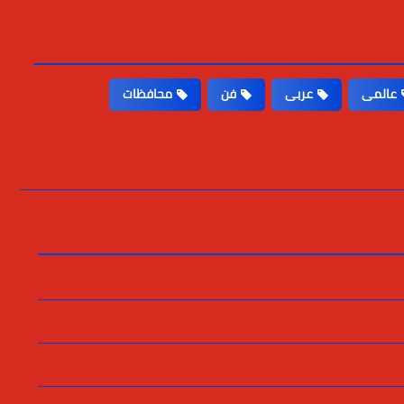
عالمى
عربى
فن
محافظات