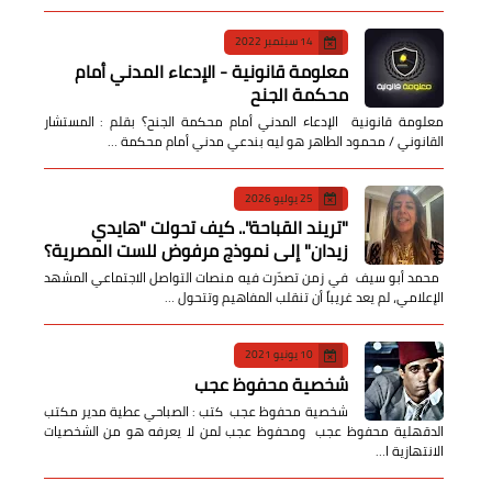
14 سبتمبر 2022
معلومة قانونية - الإدعاء المدني أمام
محكمة الجنح
معلومة قانونية الإدعاء المدني أمام محكمة الجنح؟ بقلم : المستشار
القانوني / محمود الطاهر هو ليه بندعي مدني أمام محكمة …
25 يوليو 2026
​"تريند القباحة".. كيف تحولت "هايدي
زيدان" إلى نموذج مرفوض للست المصرية؟
​ محمد أبو سيف ​في زمن تصدّرت فيه منصات التواصل الاجتماعي المشهد
الإعلامي، لم يعد غريباً أن تنقلب المفاهيم وتتحول …
10 يونيو 2021
شخصية محفوظ عجب
شخصية محفوظ عجب كتب : الصباحي عطية مدير مكتب
الدقهلية محفوظ عجب ومحفوظ عجب لمن لا يعرفه هو من الشخصيات
الانتهازية ا…