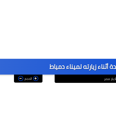
 أثناء زيارته لميناء دمياط
الحجم
خبار مصر