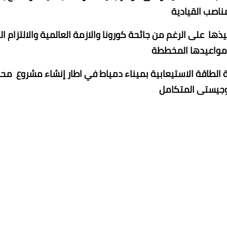
ناصب القيادية
ذها على الرغم من جائحة كورونا والازمة العالمية والالتزام الت
مواعيدها المخططة
تحيا مصر 1 ستساهم في زيادة الطاقة الاستيعابية بميناء دمياط في اطار إنشاء مشروع مح
وجيستى المتكامل