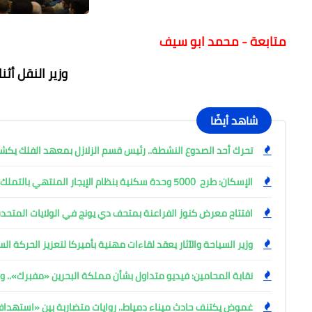
متابعة - محمد ابو سيف
وزير النقل أثن
شاهد أيضًا
تحرك أحد الصدوع النشطة.. رئيس قسم الزلازل بمعهد الفلك ي
الإسكان: طرح 5000 وحدة سكنية بنظام الإيجار المنتهي بالتملك
افتتاح معرض كنوز الفراعنة بمتحف دي يونج في الولايات المتحدة
وزير السياحة والآثار يعقد لقاءات مهنية بأميركا لتعزيز الحركة ا
نقابة المحامين: فيديو متداول بشأن مملكة البحرين «مفبرك».. وإ
غموض يكتنف حادث ميناء دمياط.. روايات متضاربة بين «استهد