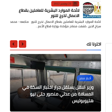
23 نوفمبر 2022
لائحة الموارد البشرية للعاملين بقطاع
الاعمال تخرج للنور
لائحة الموارد البشرية للعاملين بقطاع الاعمال تخرج للنور متابعه:- محمد
سراج الدين كشفت مصادر مؤكدة بوزارة قطاع الأعم…
اخترنا لك
محافظات
أخبار مصر
أخبار مصر
الرياضة
محافظات
مستقبل وطن بأسيوط يلتقي نواب
وزير التعليم العالي يتفقد التجهيزات
وزير النقل يستقل جرار اختبار السكة في
المسافة من عدلي منصور حتى نيو
وقيادات وكوادر الحزب بأبوتيج وصدفا
لاماركوس الدريدج يصل الى ال20000
إزالة 426حالة تعدِ على أملاك الدولة ضمن
الخاصة بالمبنى الجنوبي للمعهد القومي
نقطة
للأورام
والغنايم
الموجة الـ18 بكفر الشيخ
هليوبوليس