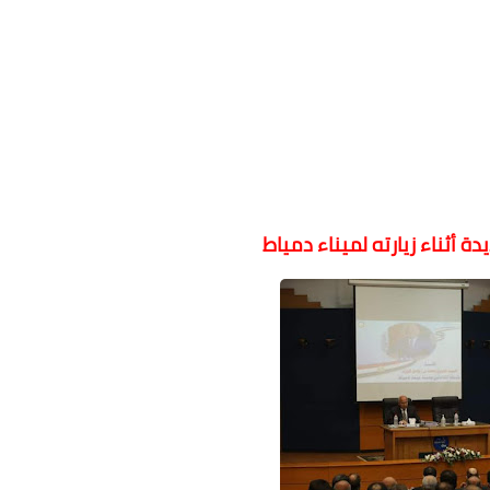
دة أثناء زيارته لميناء دمياط