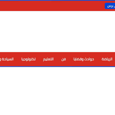
ي برس
الرياضة
حوادث وقضايا
فن
التعليم
تكنولوجيا
السياحة و