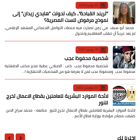
25 يوليو 2026
​"تريند القباحة".. كيف تحولت "هايدي زيدان" إلى
نموذج مرفوض للست المصرية؟
​ محمد أبو سيف ​في زمن تصدّرت فيه منصات التواصل الاجتماعي المشهد الإعلامي،
لم يعد غريباً أن تنقلب المفاهيم وتتحول …
10 يونيو 2021
شخصية محفوظ عجب
شخصية محفوظ عجب كتب : الصباحي عطية مدير مكتب الدقهلية
محفوظ عجب ومحفوظ عجب لمن لا يعرفه هو من الشخصيات الانتهازية ا…
23 نوفمبر 2022
لائحة الموارد البشرية للعاملين بقطاع الاعمال تخرج
للنور
لائحة الموارد البشرية للعاملين بقطاع الاعمال تخرج للنور متابعه:- محمد سراج الدين
كشفت مصادر مؤكدة بوزارة قطاع الأعم…
اخترنا لك