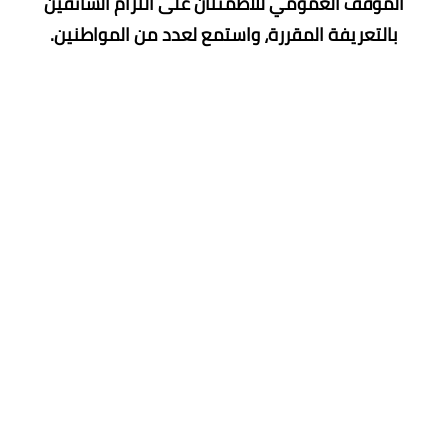
الموقف العمومي للاطمئنان على التزام السائقين
بالتعريفة المقررة، واستمع لعدد من المواطنين.