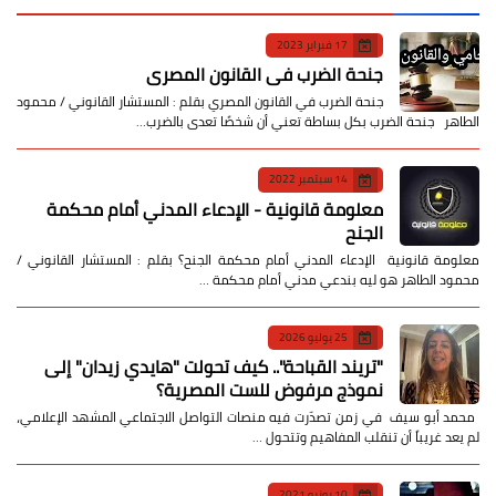
17 فبراير 2023
جنحة الضرب في القانون المصري
جنحة الضرب في القانون المصري بقلم : المستشار القانوني / محمود
الطاهر جنحة الضرب بكل بساطة تعني أن شخصًا تعدى بالضرب…
14 سبتمبر 2022
معلومة قانونية - الإدعاء المدني أمام محكمة
الجنح
معلومة قانونية الإدعاء المدني أمام محكمة الجنح؟ بقلم : المستشار القانوني /
محمود الطاهر هو ليه بندعي مدني أمام محكمة …
25 يوليو 2026
​"تريند القباحة".. كيف تحولت "هايدي زيدان" إلى
نموذج مرفوض للست المصرية؟
​ محمد أبو سيف ​في زمن تصدّرت فيه منصات التواصل الاجتماعي المشهد الإعلامي،
لم يعد غريباً أن تنقلب المفاهيم وتتحول …
10 يونيو 2021