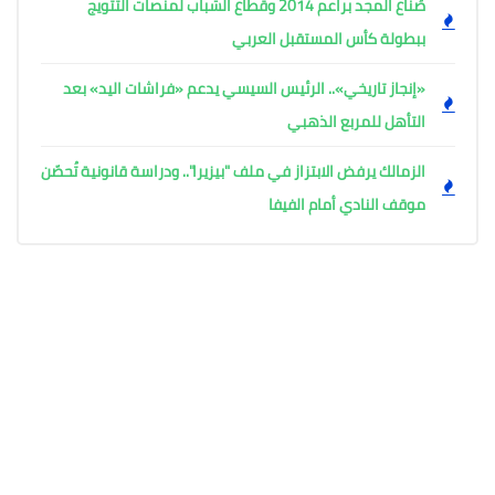
صُنّاع المجد براعم 2014 وقطاع الشباب لمنصات التتويج
ببطولة كأس المستقبل العربي
«إنجاز تاريخي».. الرئيس السيسي يدعم «فراشات اليد» بعد
التأهل للمربع الذهبي
الزمالك يرفض الابتزاز في ملف "بيزيرا".. ودراسة قانونية تُحصّن
موقف النادي أمام الفيفا