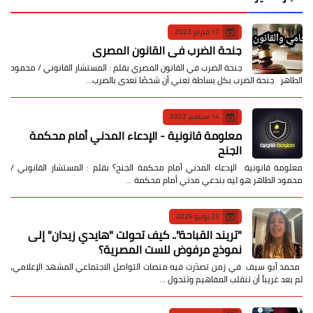
17 فبراير 2023
جنحة الضرب في القانون المصري
جنحة الضرب في القانون المصري بقلم : المستشار القانوني / محمود
الطاهر جنحة الضرب بكل بساطة تعني أن شخصًا تعدى بالضرب…
14 سبتمبر 2022
معلومة قانونية - الإدعاء المدني أمام محكمة
الجنح
معلومة قانونية الإدعاء المدني أمام محكمة الجنح؟ بقلم : المستشار القانوني /
محمود الطاهر هو ليه بندعي مدني أمام محكمة …
25 يوليو 2026
​"تريند القباحة".. كيف تحولت "هايدي زيدان" إلى
نموذج مرفوض للست المصرية؟
​ محمد أبو سيف ​في زمن تصدّرت فيه منصات التواصل الاجتماعي المشهد الإعلامي،
لم يعد غريباً أن تنقلب المفاهيم وتتحول …