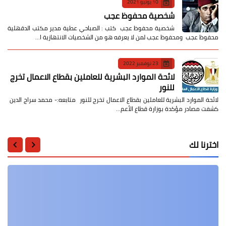
10 يونيو 2021
شخصية محفوظ عجب
شخصية محفوظ عجب كتب : الصباحي عطية مدير مكتب الدقهلية
محفوظ عجب ومحفوظ عجب لمن لا يعرفه هو من الشخصيات الانتهازية ا…
23 نوفمبر 2022
لائحة الموارد البشرية للعاملين بقطاع الاعمال تخرج
للنور
لائحة الموارد البشرية للعاملين بقطاع الاعمال تخرج للنور متابعه:- محمد سراج الدين
كشفت مصادر مؤكدة بوزارة قطاع الأعم…
اخترنا لك