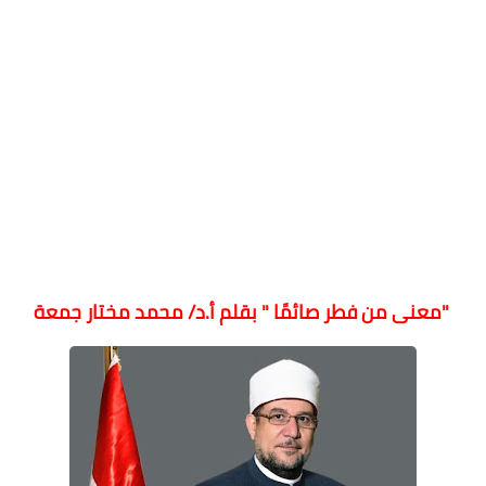
"معنى من فطر صائمًا " بقلم أ.د/ محمد مختار جمعة