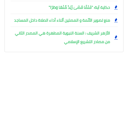
حكاية آية: "فَلَمَّا قَضَىٰ زَيْدٌ مِّنْهَا وَطَرًا"
منع تصوير الأئمة و المصلين أثناء أداء الصلاة داخل المساجد
الأزهر الشريف : السنة النبوية المطهرة هي المصدر الثاني
من مصادر التشريع الإسلامي