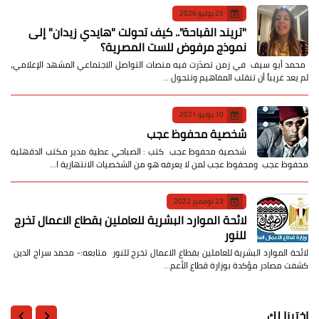
25 يوليو 2026
​"تريند القباحة".. كيف تحولت "هايدي زيدان" إلى
نموذج مرفوض للست المصرية؟
​ محمد أبو سيف ​في زمن تصدّرت فيه منصات التواصل الاجتماعي المشهد الإعلامي،
لم يعد غريباً أن تنقلب المفاهيم وتتحول …
10 يونيو 2021
شخصية محفوظ عجب
شخصية محفوظ عجب كتب : الصباحي عطية مدير مكتب الدقهلية
محفوظ عجب ومحفوظ عجب لمن لا يعرفه هو من الشخصيات الانتهازية ا…
23 نوفمبر 2022
لائحة الموارد البشرية للعاملين بقطاع الاعمال تخرج
للنور
لائحة الموارد البشرية للعاملين بقطاع الاعمال تخرج للنور متابعه:- محمد سراج الدين
كشفت مصادر مؤكدة بوزارة قطاع الأعم…
اخترنا لك