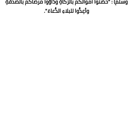
وسلم) : "حصِّنوا أموالَكم بالزَّكاةِ ودَاوُوا مرضاكم بالصَّدقةِ
وأعِدُّوا للبلاءِ الدُّعاءَ ".