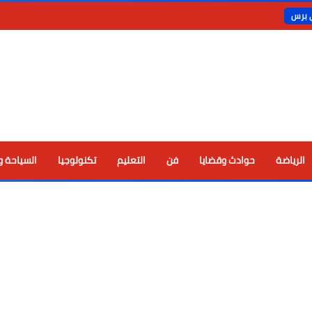
ي برس
الرياضة
حوادث وقضايا
فن
التعليم
تكنولوجيا
السياحة و