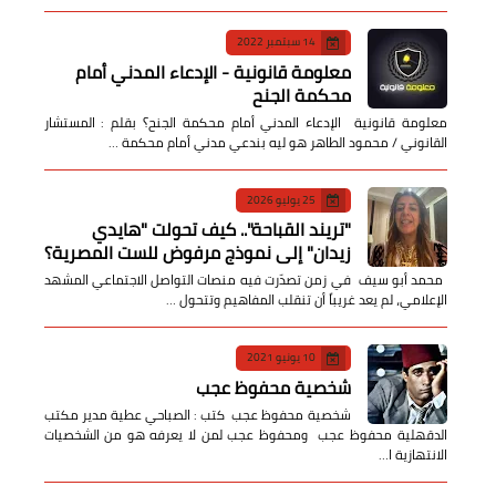
14 سبتمبر 2022
معلومة قانونية - الإدعاء المدني أمام
محكمة الجنح
معلومة قانونية الإدعاء المدني أمام محكمة الجنح؟ بقلم : المستشار
القانوني / محمود الطاهر هو ليه بندعي مدني أمام محكمة …
25 يوليو 2026
​"تريند القباحة".. كيف تحولت "هايدي
زيدان" إلى نموذج مرفوض للست المصرية؟
​ محمد أبو سيف ​في زمن تصدّرت فيه منصات التواصل الاجتماعي المشهد
الإعلامي، لم يعد غريباً أن تنقلب المفاهيم وتتحول …
10 يونيو 2021
شخصية محفوظ عجب
شخصية محفوظ عجب كتب : الصباحي عطية مدير مكتب
الدقهلية محفوظ عجب ومحفوظ عجب لمن لا يعرفه هو من الشخصيات
الانتهازية ا…