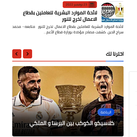
23 نوفمبر 2022
لائحة الموارد البشرية للعاملين بقطاع
الاعمال تخرج للنور
لائحة الموارد البشرية للعاملين بقطاع الاعمال تخرج للنور متابعه:- محمد
سراج الدين كشفت مصادر مؤكدة بوزارة قطاع الأعم…
اخترنا لك
محافظات
محافظات
محافظات
أخبار مصر
محافظ المنوفية يكلف مدير مديرية
محافظ الجيزة يكرم المتميزين من عمال
الرياضة
تحتفل اليوم محافظة أسوان بالعيد
الخدمات المعاونة والسائقين بالجهاز
الزراعة بالنزول ميدانياً لفحص شكوى
وزير قطاع الأعمال العام في جولة تفقدية
مواطن
التنفيذي
القومى الـ 52
موسعة بشركة غزل المحلة
كلاسيكو الكوكب بين البرسا و الملكي