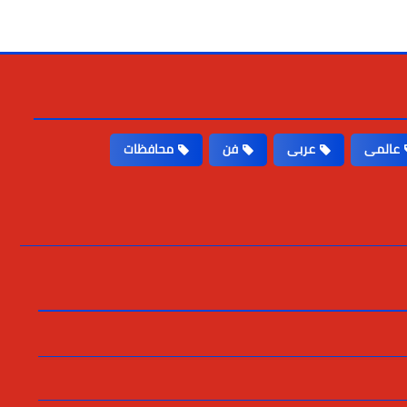
عالمى
عربى
فن
محافظات