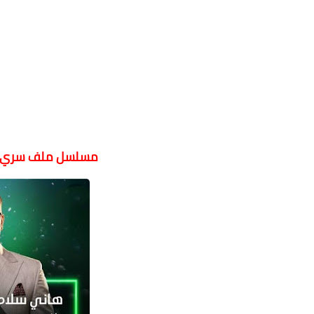
مسلسل ملف سري لل