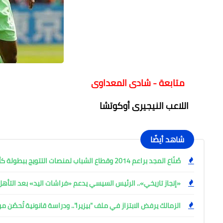
متابعة - شادى المعداوى
اللاعب النيجيرى أوكوتشا
شاهد أيضًا
صُنّاع المجد براعم 2014 وقطاع الشباب لمنصات التتويج ببطولة كأس المستقبل العربي
«إنجاز تاريخي».. الرئيس السيسي يدعم «فراشات اليد» بعد التأه
الزمالك يرفض الابتزاز في ملف "بيزيرا".. ودراسة قانونية تُحصّن م