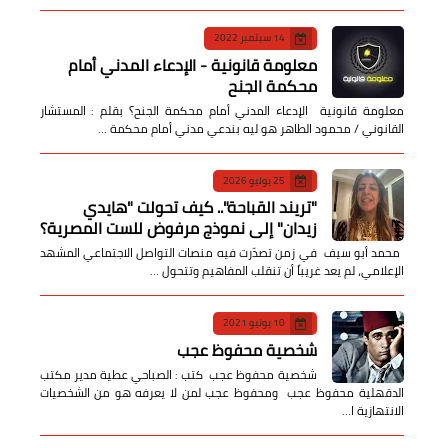
14 سبتمبر 2022
معلومة قانونية - الإدعاء المدني أمام
محكمة الجنح
معلومة قانونية الإدعاء المدني أمام محكمة الجنح؟ بقلم : المستشار
القانوني / محمود الطاهر هو ليه بندعي مدني أمام محكمة …
25 يوليو 2026
​"تريند القباحة".. كيف تحولت "هايدي
زيدان" إلى نموذج مرفوض للست المصرية؟
​ محمد أبو سيف ​في زمن تصدّرت فيه منصات التواصل الاجتماعي المشهد
الإعلامي، لم يعد غريباً أن تنقلب المفاهيم وتتحول …
10 يونيو 2021
شخصية محفوظ عجب
شخصية محفوظ عجب كتب : الصباحي عطية مدير مكتب
الدقهلية محفوظ عجب ومحفوظ عجب لمن لا يعرفه هو من الشخصيات
الانتهازية ا…