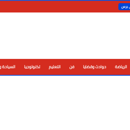
ي برس
الرياضة
حوادث وقضايا
فن
التعليم
تكنولوجيا
السياحة و