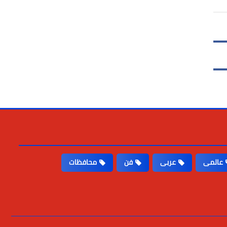
عالمى
عربى
فن
محافظات