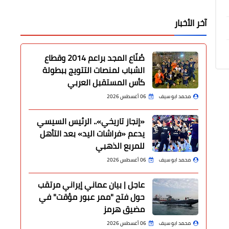
آخر الأخبار
صُنّاع المجد براعم 2014 وقطاع
الشباب لمنصات التتويج ببطولة
كأس المستقبل العربي
محمد ابو سيف
06 أغسطس 2026
«إنجاز تاريخي».. الرئيس السيسي
يدعم «فراشات اليد» بعد التأهل
للمربع الذهبي
محمد ابو سيف
06 أغسطس 2026
عاجل | بيان عماني إيراني مرتقب
حول فتح "ممر عبور مؤقت" في
مضيق هرمز
محمد ابو سيف
06 أغسطس 2026