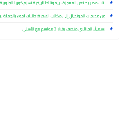
بنات مصر يصنعن المعجزة.. ريمونتادا تاريخية تهزم كوريا الجنوبية 28-27 في مونديال اليد بروماني
من مدرجات المونديال إلى مكاتب الهجرة: طلبات لجوء بالجملة ب
رسمياً.. الجزائري منصف بقرار 3 مواسم مع الأهلي