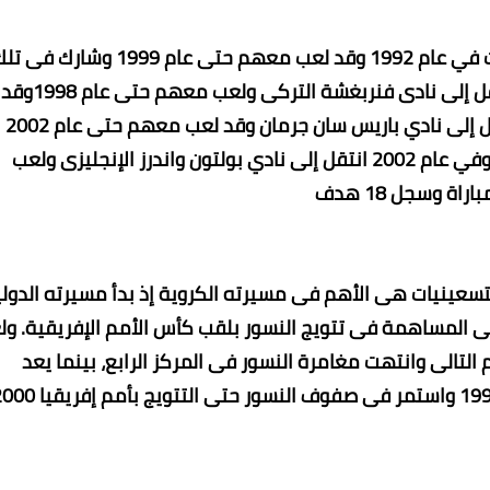
بدأ أوكوتشا مسيرته الكروية مع نادي أنتراخت فرانكفورت في عام 1992 وقد لعب معهم حتى عام 1999 وشارك
الفترة في 90 مباراة وسجل 16 هدف وفى عام 1996 انتقل إلى نادى فنربغشة التركى ولعب معهم حتى عام 1998وقد
شارك في 63 مباراة وسجل 30 هدف وفي عام 1998 انتقل إلى نادي باريس سان جرمان وقد لعب معهم حتى عام 2002
وقد شارك في تلك الفترة في 84 مباراة وسجل 12 هدف وفي عام 2002 انتقل إلى نادي بولتون واندرز الإنجليزى ولعب
تسعينيات هى الأهم فى مسيرته الكروية إذ بدأ مسيرته الدولي
ن ونجح فى المساهمة فى تتويج النسور بلقب كأس الأمم الإفريقية. و
لتالى وانتهت مغامرة النسور فى المركز الرابع، بينما يعد
الإنجاز الأبرز للساحر النيجيرى هو ذهبية أولمبياد أتالانتا 1996 واستمر فى صفوف النسور حتى الت