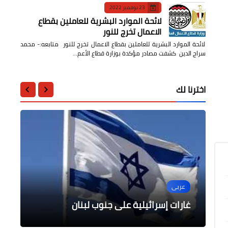
23 نوفمبر 2022
لائحة الموارد البشرية للعاملين بقطاع
الاعمال تخرج للنور
لائحة الموارد البشرية للعاملين بقطاع الاعمال تخرج للنور متابعه:- محمد
سراج الدين كشفت مصادر مؤكدة بوزارة قطاع الأعم…
اخترنا لك
الصحة
محافظات
أخبار مصر
أخبار مصر
عربى
وزارة التموين: بدء موسم توريد قصب
تشييع جثمان شهداء لقمة العيش بتلا
تفاصيل المؤتمر الدولى للصحة النفسية
وزير الشباب ومحافظ مطروح يعقدان لقاءً
حوارياً مع الشباب
محافظة المنوفية
السكر بمحافظة المنيا
غارات إسرائيلية على جنوب لبنان
النسخة السادسة لأكاديمية إشراقة